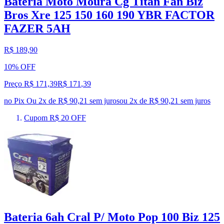
Bateria Moto Moura Cg Titan Fan Biz
Bros Xre 125 150 160 190 YBR FACTOR
FAZER 5AH
R$ 189,90
10% OFF
Preço R$ 171,39
R$
171
,
39
no Pix
Ou 2x de R$ 90,21 sem juros
ou
2
x de
R$ 90,21
sem juros
Cupom R$ 20 OFF
Bateria 6ah Cral P/ Moto Pop 100 Biz 125