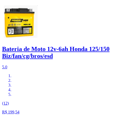
Bateria de Moto 12v-6ah Honda 125/150
Biz/fan/cg/bros/esd
5.0
(12)
R$ 199,54