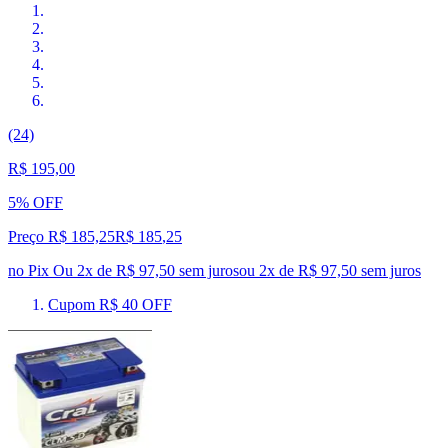
(24)
R$ 195,00
5% OFF
Preço R$ 185,25
R$
185
,
25
no Pix
Ou 2x de R$ 97,50 sem juros
ou
2
x de
R$ 97,50
sem juros
Cupom R$ 40 OFF