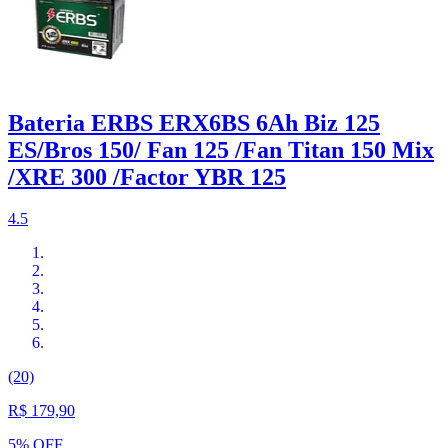
Bateria ERBS ERX6BS 6Ah Biz 125
ES/Bros 150/ Fan 125 /Fan Titan 150 Mix
/XRE 300 /Factor YBR 125
4.5
(20)
R$ 179,90
5% OFF