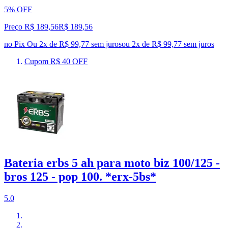
5% OFF
Preço R$ 189,56
R$
189
,
56
no Pix
Ou 2x de R$ 99,77 sem juros
ou
2
x de
R$ 99,77
sem juros
Cupom R$ 40 OFF
Bateria erbs 5 ah para moto biz 100/125 -
bros 125 - pop 100. *erx-5bs*
5.0