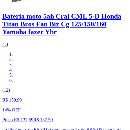
Bateria moto 5ah Cral CML 5-D Honda
Titan Bros Fan Biz Cg 125/150/160
Yamaha fazer Ybr
4.4
(12)
R$ 159,99
14% OFF
Preço R$ 137,59
R$
137
,
59
no Pix
Ou 2x de R$ 80,00 sem juros
ou
2
x de
R$ 80,00
sem juros