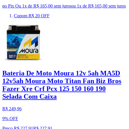
no Pix
Ou 1x de R$ 165,00 sem juros
ou
1
x de
R$ 165,00
sem juros
Cupom R$ 20 OFF
Bateria De Moto Moura 12v 5ah MA5D
12v5ah Moura Moto Titan Fan Biz Bros
Fazer Xre Crf Pcx 125 150 160 190
Selada Com Caixa
R$ 249,96
9% OFF
Preço R$ 227,91
R$
227
,
91