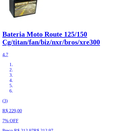
Bateria Moto Route 125/150
Cg/titan/fan/biz/nxr/bros/xre300
4.7
(3)
R$ 229,00
7% OFF
Preço R$ 212,97
R$
212
,
97