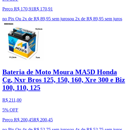
Preço R$ 170,91
R$
170
,
91
no Pix
Ou 2x de R$ 89,95 sem juros
ou
2
x de
R$ 89,95
sem juros
Bateria de Moto Moura MA5D Honda
Cg, Nxr Bros 125, 150, 160, Xre 300 e Biz
100, 110, 125
R$ 211,00
5% OFF
Preço R$ 200,45
R$
200
,
45
no Pix
Ou 4x de R$ 52,75 sem juros
ou
4
x de
R$ 52,75
sem juros