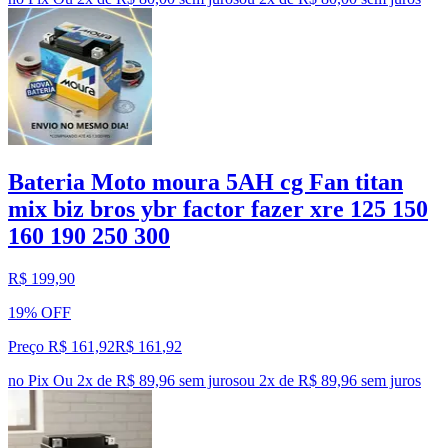
Bateria Moto moura 5AH cg Fan titan
mix biz bros ybr factor fazer xre 125 150
160 190 250 300
R$ 199,90
19% OFF
Preço R$ 161,92
R$
161
,
92
no Pix
Ou 2x de R$ 89,96 sem juros
ou
2
x de
R$ 89,96
sem juros