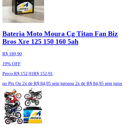
Bateria Moto Moura Cg Titan Fan Biz
Bros Xre 125 150 160 5ah
R$ 189,90
19% OFF
Preço R$ 152,91
R$
152
,
91
no Pix
Ou 2x de R$ 84,95 sem juros
ou
2
x de
R$ 84,95
sem juros