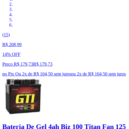
(15)
R$ 208,99
14% OFF
Preço R$ 179,73
R$
179
,
73
no Pix
Ou 2x de R$ 104,50 sem juros
ou
2
x de
R$ 104,50
sem juros
Bateria De Gel 4ah Biz 100 Titan Fan 125