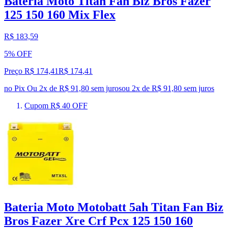
Bateria Moto Titan Fan Biz Bros Fazer
125 150 160 Mix Flex
R$ 183,59
5% OFF
Preço R$ 174,41
R$
174
,
41
no Pix
Ou 2x de R$ 91,80 sem juros
ou
2
x de
R$ 91,80
sem juros
Cupom R$ 40 OFF
Bateria Moto Motobatt 5ah Titan Fan Biz
Bros Fazer Xre Crf Pcx 125 150 160