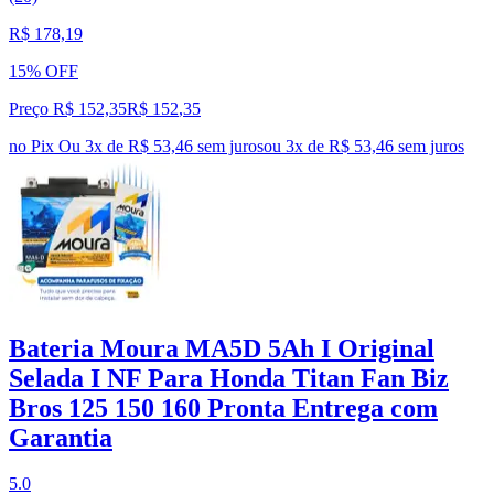
R$ 178,19
15% OFF
Preço R$ 152,35
R$
152
,
35
no Pix
Ou 3x de R$ 53,46 sem juros
ou
3
x de
R$ 53,46
sem juros
Bateria Moura MA5D 5Ah I Original
Selada I NF Para Honda Titan Fan Biz
Bros 125 150 160 Pronta Entrega com
Garantia
5.0