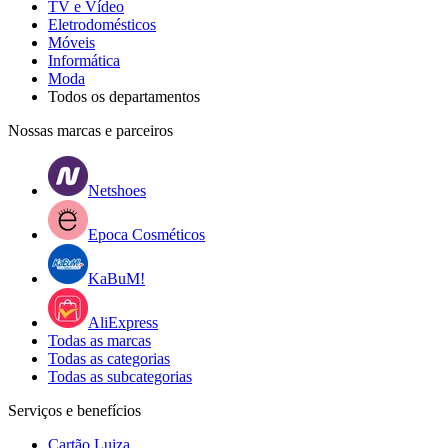
TV e Vídeo
Eletrodomésticos
Móveis
Informática
Moda
Todos os departamentos
Nossas marcas e parceiros
Netshoes
Epoca Cosméticos
KaBuM!
AliExpress
Todas as marcas
Todas as categorias
Todas as subcategorias
Serviços e benefícios
Cartão Luiza