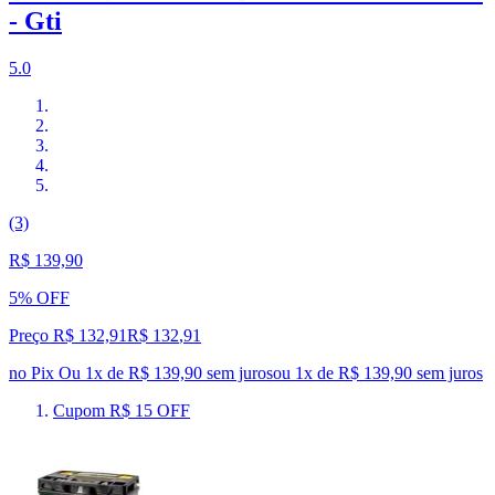
- Gti
5.0
(3)
R$ 139,90
5% OFF
Preço R$ 132,91
R$
132
,
91
no Pix
Ou 1x de R$ 139,90 sem juros
ou
1
x de
R$ 139,90
sem juros
Cupom R$ 15 OFF