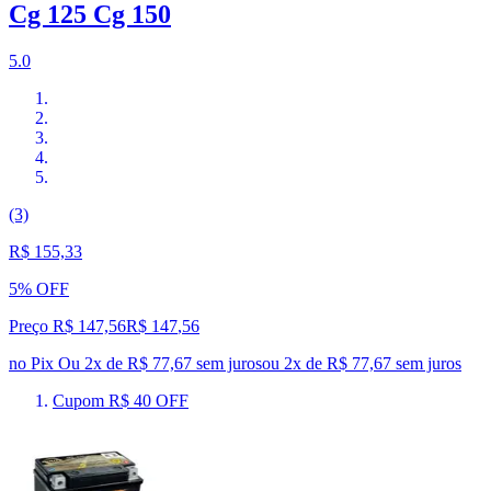
Cg 125 Cg 150
5.0
(3)
R$ 155,33
5% OFF
Preço R$ 147,56
R$
147
,
56
no Pix
Ou 2x de R$ 77,67 sem juros
ou
2
x de
R$ 77,67
sem juros
Cupom R$ 40 OFF