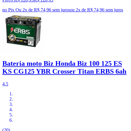
no Pix
Ou 2x de R$ 74,96 sem juros
ou
2
x de
R$ 74,96
sem juros
Bateria moto Biz Honda Biz 100 125 ES
KS CG125 YBR Crosser Titan ERBS 6ah
4.5
(20)