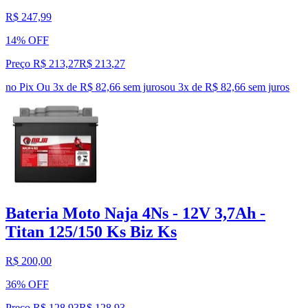
R$ 247,99
14% OFF
Preço R$ 213,27
R$
213
,
27
no Pix
Ou 3x de R$ 82,66 sem juros
ou
3
x de
R$ 82,66
sem juros
Bateria Moto Naja 4Ns - 12V 3,7Ah -
Titan 125/150 Ks Biz Ks
R$ 200,00
36% OFF
Preço R$ 128,93
R$
128
,
93