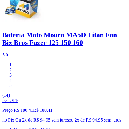
Bateria Moto Moura MA5D Titan Fan
Biz Bros Fazer 125 150 160
5.0
(14)
5% OFF
Preço R$ 180,41
R$
180
,
41
no Pix
Ou 2x de R$ 94,95 sem juros
ou
2
x de
R$ 94,95
sem juros