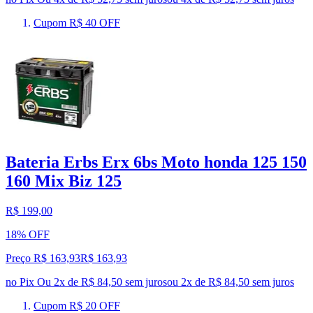
Cupom R$ 40 OFF
Bateria Erbs Erx 6bs Moto honda 125 150
160 Mix Biz 125
R$ 199,00
18% OFF
Preço R$ 163,93
R$
163
,
93
no Pix
Ou 2x de R$ 84,50 sem juros
ou
2
x de
R$ 84,50
sem juros
Cupom R$ 20 OFF