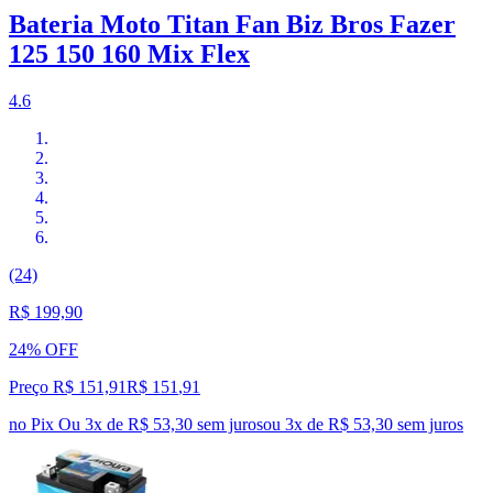
Bateria Moto Titan Fan Biz Bros Fazer
125 150 160 Mix Flex
4.6
(24)
R$ 199,90
24% OFF
Preço R$ 151,91
R$
151
,
91
no Pix
Ou 3x de R$ 53,30 sem juros
ou
3
x de
R$ 53,30
sem juros