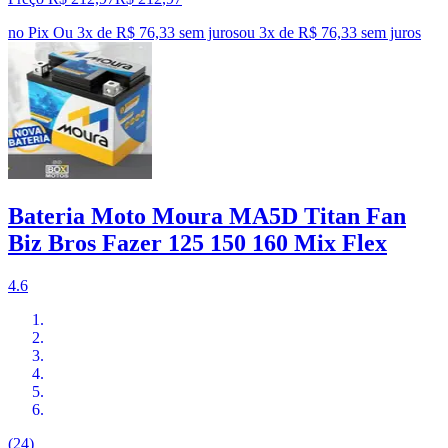
no Pix
Ou 3x de R$ 76,33 sem juros
ou
3
x de
R$ 76,33
sem juros
Bateria Moto Moura MA5D Titan Fan
Biz Bros Fazer 125 150 160 Mix Flex
4.6
(24)