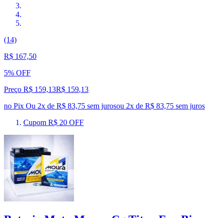
(14)
R$ 167,50
5% OFF
Preço R$ 159,13
R$
159
,
13
no Pix
Ou 2x de R$ 83,75 sem juros
ou
2
x de
R$ 83,75
sem juros
Cupom R$ 20 OFF