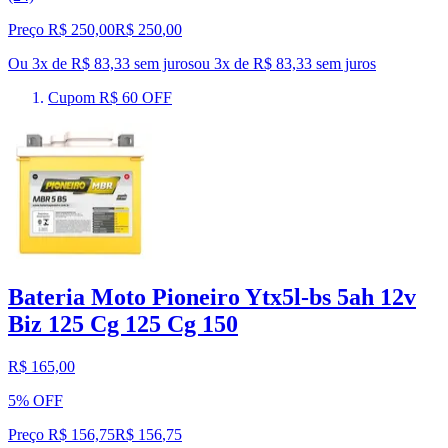
Preço R$ 250,00
R$
250
,
00
Ou 3x de R$ 83,33 sem juros
ou
3
x de
R$ 83,33
sem juros
Cupom R$ 60 OFF
Bateria Moto Pioneiro Ytx5l-bs 5ah 12v
Biz 125 Cg 125 Cg 150
R$ 165,00
5% OFF
Preço R$ 156,75
R$
156
,
75