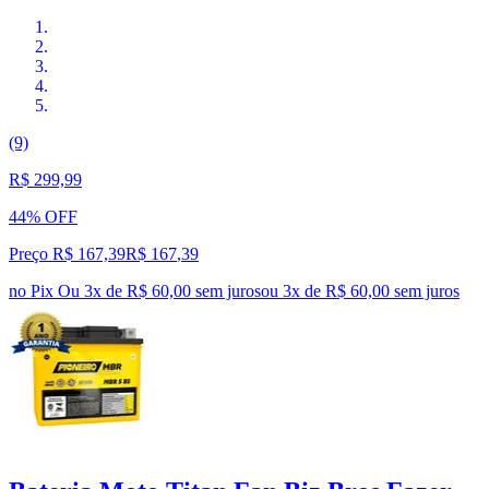
(9)
R$ 299,99
44% OFF
Preço R$ 167,39
R$
167
,
39
no Pix
Ou 3x de R$ 60,00 sem juros
ou
3
x de
R$ 60,00
sem juros