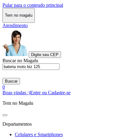
Pular para o conteudo principal
Tem no magalu
Atendimento
Digite seu CEP
Buscar no Magalu
Buscar
0
Boas vindas :)
Entre ou Cadastre-se
Tem no Magalu
Departamentos
Celulares e Smartphones