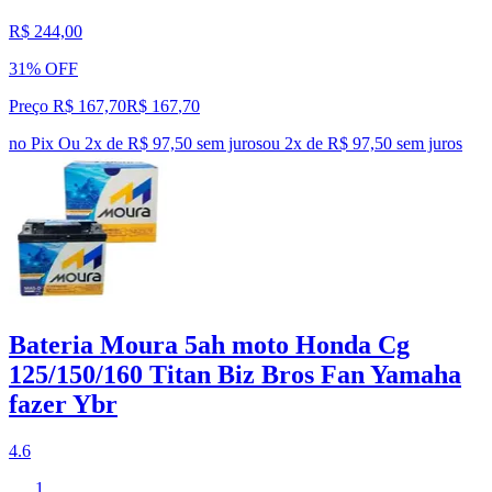
R$ 244,00
31% OFF
Preço R$ 167,70
R$
167
,
70
no Pix
Ou 2x de R$ 97,50 sem juros
ou
2
x de
R$ 97,50
sem juros
Bateria Moura 5ah moto Honda Cg
125/150/160 Titan Biz Bros Fan Yamaha
fazer Ybr
4.6