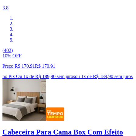
3.8
(402)
10% OFF
Preço R$ 170,91
R$
170
,
91
no Pix
Ou 1x de R$ 189,90 sem juros
ou
1
x de
R$ 189,90
sem juros
Cabeceira Para Cama Box Com Efeito