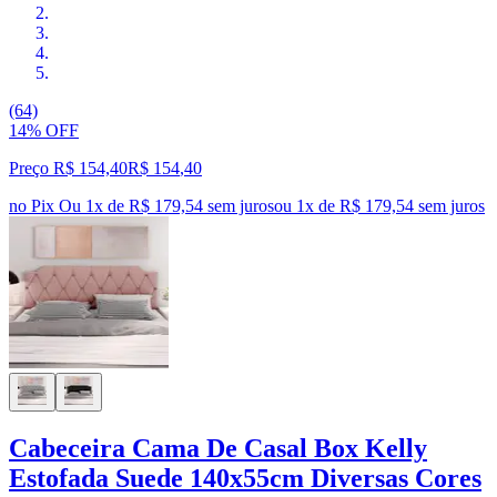
(64)
14% OFF
Preço R$ 154,40
R$
154
,
40
no Pix
Ou 1x de R$ 179,54 sem juros
ou
1
x de
R$ 179,54
sem juros
Cabeceira Cama De Casal Box Kelly
Estofada Suede 140x55cm Diversas Cores