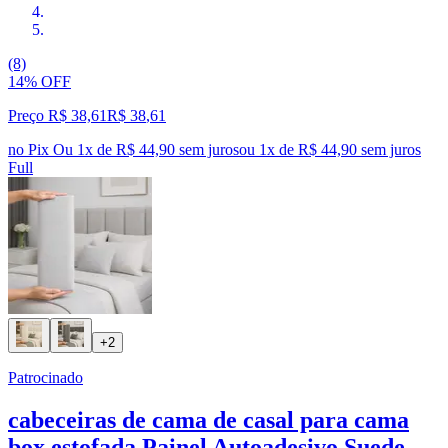
(8)
14% OFF
Preço R$ 38,61
R$
38
,
61
no Pix
Ou 1x de R$ 44,90 sem juros
ou
1
x de
R$ 44,90
sem juros
Full
+2
Patrocinado
cabeceiras de cama de casal para cama
box estofada Painel Autoadesivo Suede