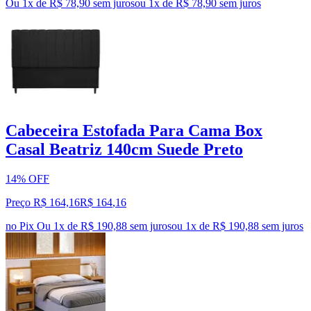
Ou 1x de R$ 78,90 sem juros
ou
1
x de
R$ 78,90
sem juros
Cabeceira Estofada Para Cama Box
Casal Beatriz 140cm Suede Preto
14% OFF
Preço R$ 164,16
R$
164
,
16
no Pix
Ou 1x de R$ 190,88 sem juros
ou
1
x de
R$ 190,88
sem juros