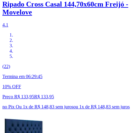
Ripado Cross Casal 144,70x60cm Freijó -
Movelove
4.1
(22)
Termina em
06:29:44
10% OFF
Preço R$ 133,95
R$
133
,
95
no Pix
Ou 1x de R$ 148,83 sem juros
ou
1
x de
R$ 148,83
sem juros