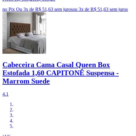
no Pix
Ou 3x de R$ 51,63 sem juros
ou
3
x de
R$ 51,63
sem juros
Cabeceira Cama Casal Queen Box
Estofada 1,60 CAPITONÊ Suspensa -
Marrom Suede
4.1