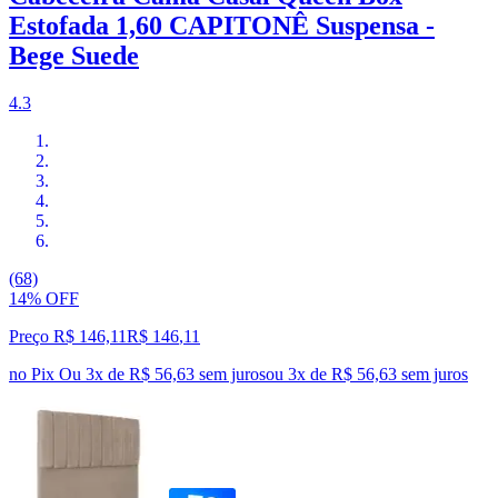
Estofada 1,60 CAPITONÊ Suspensa -
Bege Suede
4.3
(68)
14% OFF
Preço R$ 146,11
R$
146
,
11
no Pix
Ou 3x de R$ 56,63 sem juros
ou
3
x de
R$ 56,63
sem juros