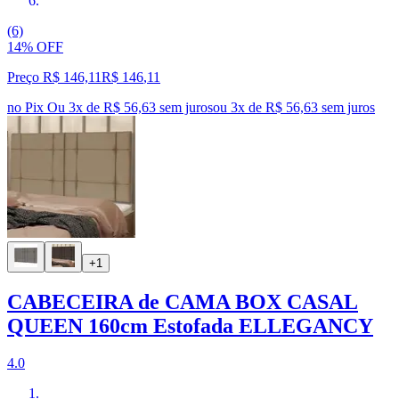
(6)
14% OFF
Preço R$ 146,11
R$
146
,
11
no Pix
Ou 3x de R$ 56,63 sem juros
ou
3
x de
R$ 56,63
sem juros
+1
CABECEIRA de CAMA BOX CASAL
QUEEN 160cm Estofada ELLEGANCY
4.0