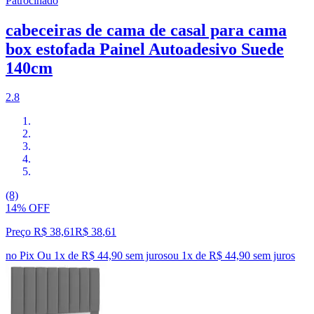
Patrocinado
cabeceiras de cama de casal para cama
box estofada Painel Autoadesivo Suede
140cm
2.8
(8)
14% OFF
Preço R$ 38,61
R$
38
,
61
no Pix
Ou 1x de R$ 44,90 sem juros
ou
1
x de
R$ 44,90
sem juros