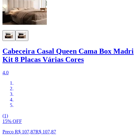
Cabeceira Casal Queen Cama Box Madri
Kit 8 Placas Várias Cores
4.0
(1)
15% OFF
Preço R$ 107,87
R$
107
,
87