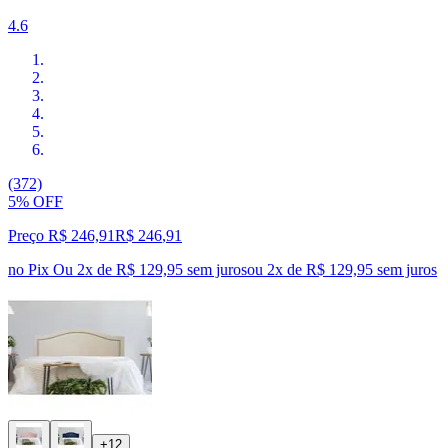
4.6
(372)
5% OFF
Preço R$ 246,91
R$
246
,
91
no Pix
Ou 2x de R$ 129,95 sem juros
ou
2
x de
R$ 129,95
sem juros
+12