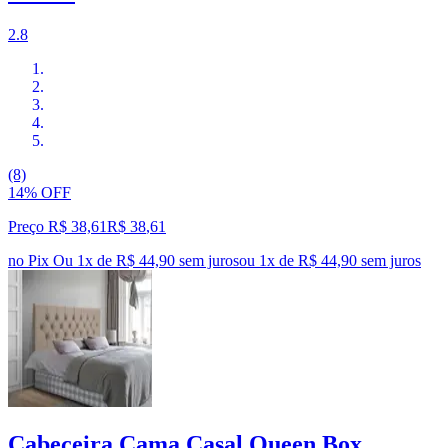
2.8
(8)
14% OFF
Preço R$ 38,61
R$
38
,
61
no Pix
Ou 1x de R$ 44,90 sem juros
ou
1
x de
R$ 44,90
sem juros
Cabeceira Cama Casal Queen Box