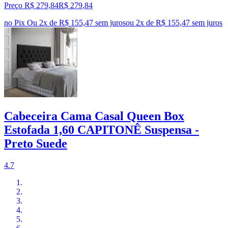
Preço R$ 279,84
R$
279
,
84
no Pix
Ou 2x de R$ 155,47 sem juros
ou
2
x de
R$ 155,47
sem juros
Cabeceira Cama Casal Queen Box
Estofada 1,60 CAPITONÊ Suspensa -
Preto Suede
4.7