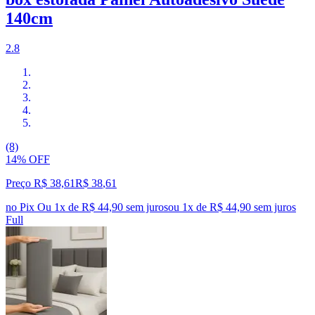
140cm
2.8
(8)
14% OFF
Preço R$ 38,61
R$
38
,
61
no Pix
Ou 1x de R$ 44,90 sem juros
ou
1
x de
R$ 44,90
sem juros
Full