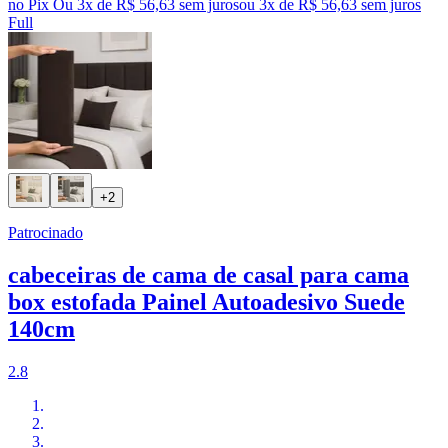
no Pix
Ou 3x de R$ 56,63 sem juros
ou
3
x de
R$ 56,63
sem juros
Full
+2
Patrocinado
cabeceiras de cama de casal para cama
box estofada Painel Autoadesivo Suede
140cm
2.8