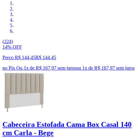
(224)
14% OFF
Preço R$ 144,45
R$
144
,
45
no Pix
Ou 1x de R$ 167,97 sem juros
ou
1
x de
R$ 167,97
sem juros
Cabeceira Estofada Cama Box Casal 140
cm Carla - Bege