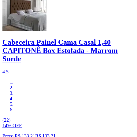
Cabeceira Painel Cama Casal 1,40
CAPITONÊ Box Estofada - Marrom
Suede
4.5
(22)
14% OFF
Preço R$ 133,21
R$
133
,
21