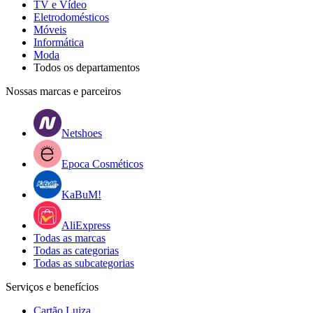
TV e Vídeo
Eletrodomésticos
Móveis
Informática
Moda
Todos os departamentos
Nossas marcas e parceiros
Netshoes
Epoca Cosméticos
KaBuM!
AliExpress
Todas as marcas
Todas as categorias
Todas as subcategorias
Serviços e benefícios
Cartão Luiza