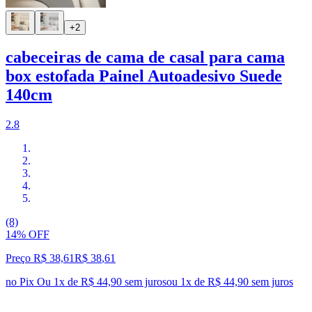
+2
cabeceiras de cama de casal para cama
box estofada Painel Autoadesivo Suede
140cm
2.8
(8)
14% OFF
Preço R$ 38,61
R$
38
,
61
no Pix
Ou 1x de R$ 44,90 sem juros
ou
1
x de
R$ 44,90
sem juros