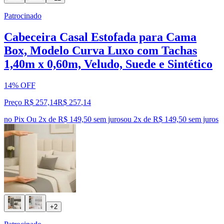
Patrocinado
Cabeceira Casal Estofada para Cama
Box, Modelo Curva Luxo com Tachas
1,40m x 0,60m, Veludo, Suede e Sintético
14% OFF
Preço R$ 257,14
R$
257
,
14
no Pix
Ou 2x de R$ 149,50 sem juros
ou
2
x de
R$ 149,50
sem juros
+2