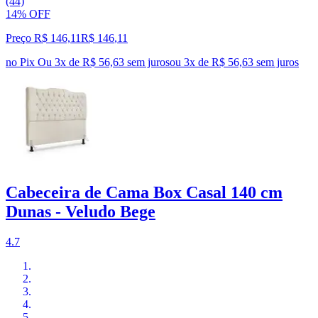
(44)
14% OFF
Preço R$ 146,11
R$
146
,
11
no Pix
Ou 3x de R$ 56,63 sem juros
ou
3
x de
R$ 56,63
sem juros
Cabeceira de Cama Box Casal 140 cm
Dunas - Veludo Bege
4.7