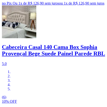
no Pix
Ou 1x de R$ 126,90 sem juros
ou
1
x de
R$ 126,90
sem juros
Cabeceira Casal 140 Cama Box Sophia
Provençal Bege Suede Painel Parede RBL
5.0
(6)
10% OFF