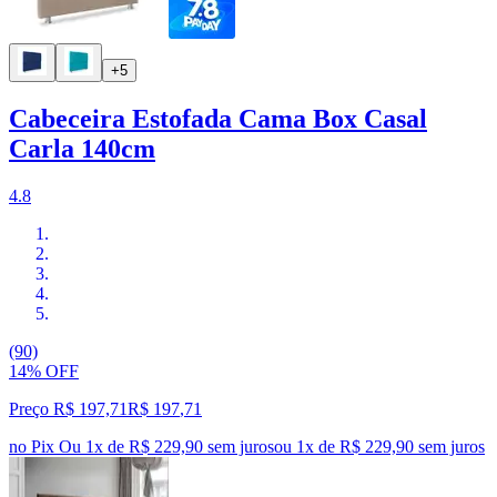
+5
Cabeceira Estofada Cama Box Casal
Carla 140cm
4.8
(90)
14% OFF
Preço R$ 197,71
R$
197
,
71
no Pix
Ou 1x de R$ 229,90 sem juros
ou
1
x de
R$ 229,90
sem juros