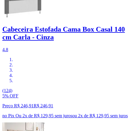
Cabeceira Estofada Cama Box Casal 140
cm Carla - Cinza
4.8
(124)
5% OFF
Preço R$ 246,91
R$
246
,
91
no Pix
Ou 2x de R$ 129,95 sem juros
ou
2
x de
R$ 129,95
sem juros