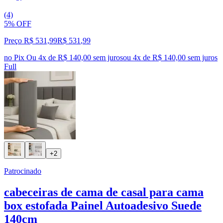
(4)
5% OFF
Preço R$ 531,99
R$
531
,
99
no Pix
Ou 4x de R$ 140,00 sem juros
ou
4
x de
R$ 140,00
sem juros
Full
+2
Patrocinado
cabeceiras de cama de casal para cama
box estofada Painel Autoadesivo Suede
140cm