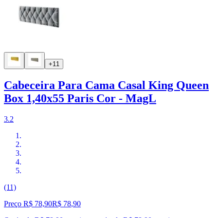
+11
Cabeceira Para Cama Casal King Queen
Box 1,40x55 Paris Cor - MagL
3.2
(11)
Preço R$ 78,90
R$
78
,
90