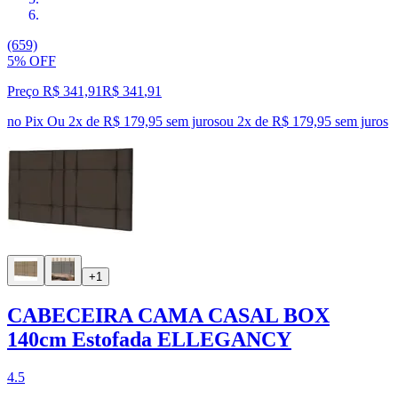
(659)
5% OFF
Preço R$ 341,91
R$
341
,
91
no Pix
Ou 2x de R$ 179,95 sem juros
ou
2
x de
R$ 179,95
sem juros
+1
CABECEIRA CAMA CASAL BOX
140cm Estofada ELLEGANCY
4.5