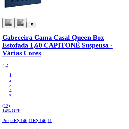
+5
Cabeceira Cama Casal Queen Box
Estofada 1,60 CAPITONÊ Suspensa -
Várias Cores
4.2
(12)
14% OFF
Preço R$ 146,11
R$
146
,
11