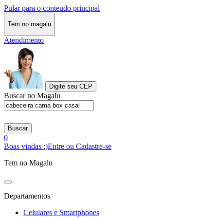
Pular para o conteudo principal
Tem no magalu
Atendimento
Digite seu CEP
Buscar no Magalu
Buscar
0
Boas vindas :)
Entre ou Cadastre-se
Tem no Magalu
Departamentos
Celulares e Smartphones