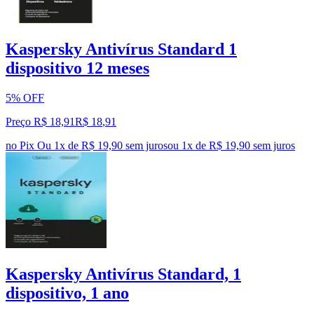
Kaspersky Antivírus Standard 1
dispositivo 12 meses
5% OFF
Preço R$ 18,91
R$
18
,
91
no Pix
Ou 1x de R$ 19,90 sem juros
ou
1
x de
R$ 19,90
sem juros
Kaspersky Antivírus Standard, 1
dispositivo, 1 ano