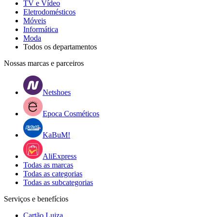
TV e Vídeo
Eletrodomésticos
Móveis
Informática
Moda
Todos os departamentos
Nossas marcas e parceiros
Netshoes
Epoca Cosméticos
KaBuM!
AliExpress
Todas as marcas
Todas as categorias
Todas as subcategorias
Serviços e benefícios
Cartão Luiza