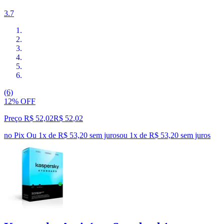
3.7
(6)
12% OFF
Preço R$ 52,02
R$
52
,
02
no Pix
Ou 1x de R$ 53,20 sem juros
ou
1
x de
R$ 53,20
sem juros