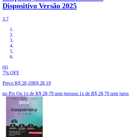
Dispositivo Versão 2025
3.7
(6)
7% OFF
Preço R$ 28,19
R$
28
,
19
no Pix
Ou 1x de R$ 28,79 sem juros
ou
1
x de
R$ 28,79
sem juros