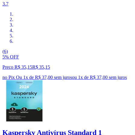
3.7
(6)
5% OFF
Preço R$ 35,15
R$
35
,
15
no Pix
Ou 1x de R$ 37,00 sem juros
ou
1
x de
R$ 37,00
sem juros
Kaspersky Antivírus Standard 1