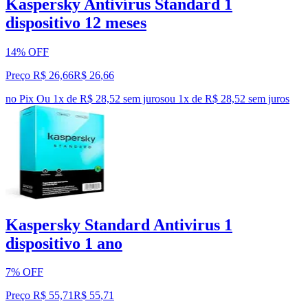
Kaspersky Antivírus Standard 1
dispositivo 12 meses
14% OFF
Preço R$ 26,66
R$
26
,
66
no Pix
Ou 1x de R$ 28,52 sem juros
ou
1
x de
R$ 28,52
sem juros
Kaspersky Standard Antivirus 1
dispositivo 1 ano
7% OFF
Preço R$ 55,71
R$
55
,
71