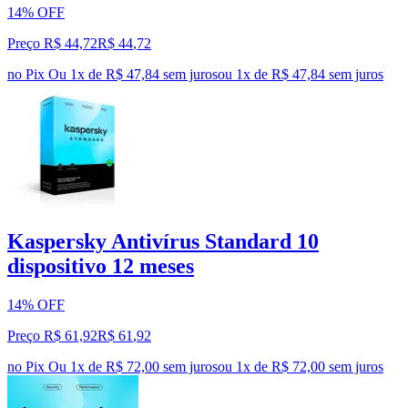
14% OFF
Preço R$ 44,72
R$
44
,
72
no Pix
Ou 1x de R$ 47,84 sem juros
ou
1
x de
R$ 47,84
sem juros
Kaspersky Antivírus Standard 10
dispositivo 12 meses
14% OFF
Preço R$ 61,92
R$
61
,
92
no Pix
Ou 1x de R$ 72,00 sem juros
ou
1
x de
R$ 72,00
sem juros