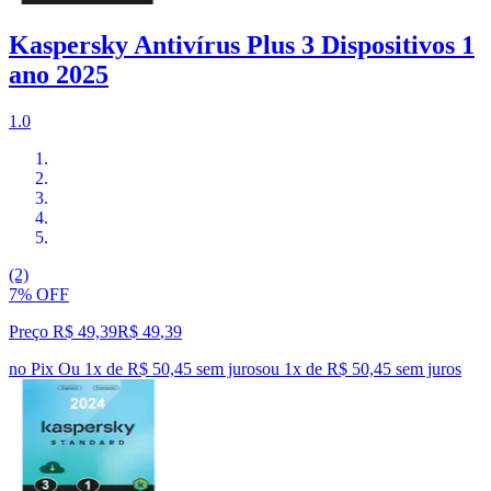
Kaspersky Antivírus Plus 3 Dispositivos 1
ano 2025
1.0
(2)
7% OFF
Preço R$ 49,39
R$
49
,
39
no Pix
Ou 1x de R$ 50,45 sem juros
ou
1
x de
R$ 50,45
sem juros