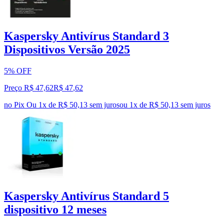
Kaspersky Antivírus Standard 3
Dispositivos Versão 2025
5% OFF
Preço R$ 47,62
R$
47
,
62
no Pix
Ou 1x de R$ 50,13 sem juros
ou
1
x de
R$ 50,13
sem juros
Kaspersky Antivírus Standard 5
dispositivo 12 meses