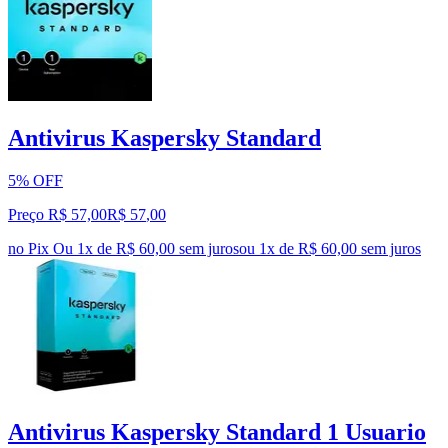
Antivirus Kaspersky Standard
5% OFF
Preço R$ 57,00
R$
57
,
00
no Pix
Ou 1x de R$ 60,00 sem juros
ou
1
x de
R$ 60,00
sem juros
Antivirus Kaspersky Standard 1 Usuario