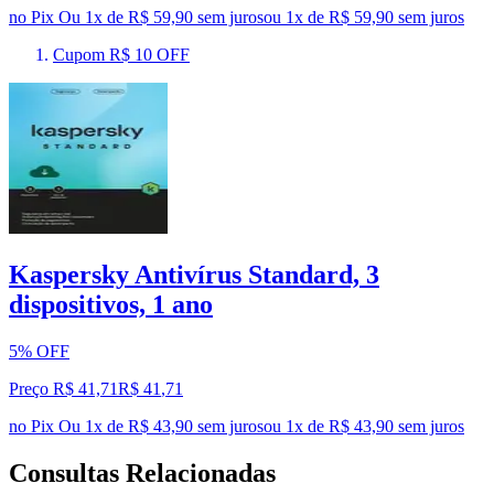
no Pix
Ou 1x de R$ 59,90 sem juros
ou
1
x de
R$ 59,90
sem juros
Cupom R$ 10 OFF
Kaspersky Antivírus Standard, 3
dispositivos, 1 ano
5% OFF
Preço R$ 41,71
R$
41
,
71
no Pix
Ou 1x de R$ 43,90 sem juros
ou
1
x de
R$ 43,90
sem juros
Consultas Relacionadas