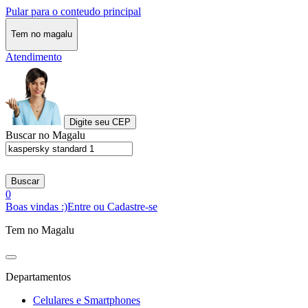
Pular para o conteudo principal
Tem no magalu
Atendimento
Digite seu CEP
Buscar no Magalu
Buscar
0
Boas vindas :)
Entre ou Cadastre-se
Tem no Magalu
Departamentos
Celulares e Smartphones