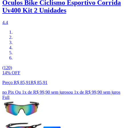
Óculos Bike Ciclismo Esportivo Corrida
Uv400 Kit 2 Unidades
4.4
(120)
14% OFF
Preço R$ 85,91
R$
85
,
91
no Pix
Ou 1x de R$ 99,90 sem juros
ou
1
x de
R$ 99,90
sem juros
Full