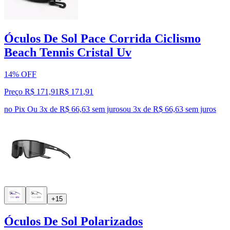
Óculos De Sol Pace Corrida Ciclismo
Beach Tennis Cristal Uv
14% OFF
Preço R$ 171,91
R$
171
,
91
no Pix
Ou 3x de R$ 66,63 sem juros
ou
3
x de
R$ 66,63
sem juros
+15
Óculos De Sol Polarizados