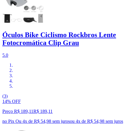
Óculos Bike Ciclismo Rockbros Lente
Fotocromática Clip Grau
5.0
(3)
14% OFF
Preço R$ 189,11
R$
189
,
11
no Pix
Ou 4x de R$ 54,98 sem juros
ou
4
x de
R$ 54,98
sem juros