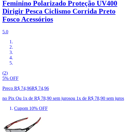
Feminino Polarizado Proteção UV400
Dirigir Pesca Ciclismo Corrida Preto
Fosco Acessórios
5.0
(2)
5% OFF
Preço R$ 74,96
R$
74
,
96
no Pix
Ou 1x de R$ 78,90 sem juros
ou
1
x de
R$ 78,90
sem juros
Cupom 10% OFF