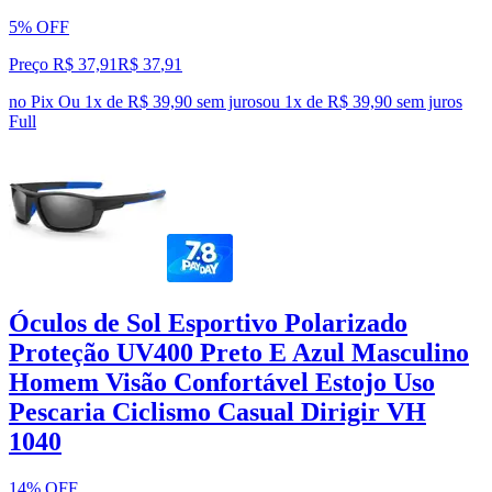
5% OFF
Preço R$ 37,91
R$
37
,
91
no Pix
Ou 1x de R$ 39,90 sem juros
ou
1
x de
R$ 39,90
sem juros
Full
Óculos de Sol Esportivo Polarizado
Proteção UV400 Preto E Azul Masculino
Homem Visão Confortável Estojo Uso
Pescaria Ciclismo Casual Dirigir VH
1040
14% OFF