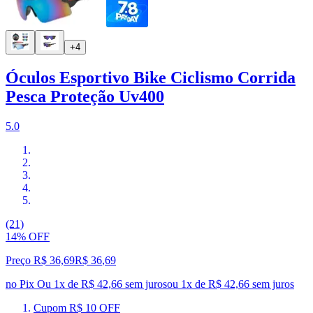
+4
Óculos Esportivo Bike Ciclismo Corrida
Pesca Proteção Uv400
5.0
(21)
14% OFF
Preço R$ 36,69
R$
36
,
69
no Pix
Ou 1x de R$ 42,66 sem juros
ou
1
x de
R$ 42,66
sem juros
Cupom R$ 10 OFF