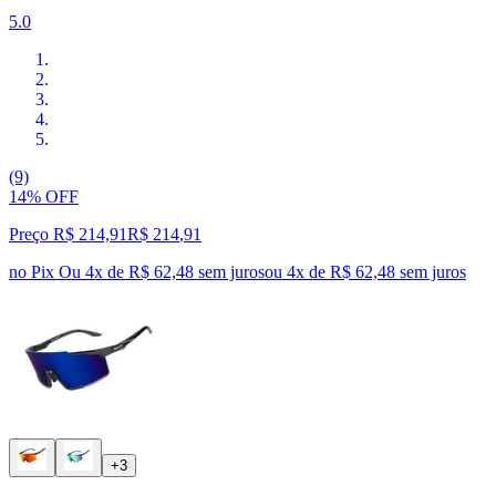
5.0
(9)
14% OFF
Preço R$ 214,91
R$
214
,
91
no Pix
Ou 4x de R$ 62,48 sem juros
ou
4
x de
R$ 62,48
sem juros
+3