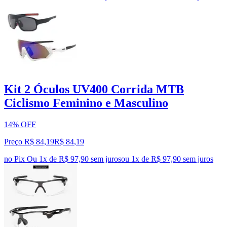
Kit 2 Óculos UV400 Corrida MTB
Ciclismo Feminino e Masculino
14% OFF
Preço R$ 84,19
R$
84
,
19
no Pix
Ou 1x de R$ 97,90 sem juros
ou
1
x de
R$ 97,90
sem juros