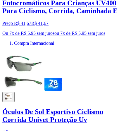
Fotocromáticos Para Crianças UV400
Para Ciclismo, Corrida, Caminhada E
Preço R$ 41,67
R$
41
,
67
Ou 7x de R$ 5,95 sem juros
ou
7
x de
R$ 5,95
sem juros
Compra Internacional
Óculos De Sol Esportivo Ciclismo
Corrida Univet Proteção Uv