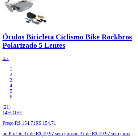
Óculos Bicicleta Ciclismo Bike Rockbros
Polarizado 5 Lentes
4.7
(21)
14% OFF
Preço R$ 154,71
R$
154
,
71
no Pix
Ou 3x de R$ 59,97 sem juros
ou
3
x de
R$ 59,97
sem juros