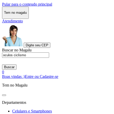
Pular para o conteudo principal
Tem no magalu
Atendimento
Digite seu CEP
Buscar no Magalu
Buscar
0
Boas vindas :)
Entre ou Cadastre-se
Tem no Magalu
Departamentos
Celulares e Smartphones