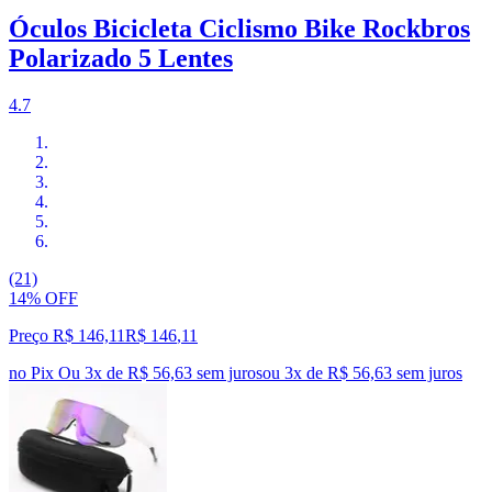
Óculos Bicicleta Ciclismo Bike Rockbros
Polarizado 5 Lentes
4.7
(21)
14% OFF
Preço R$ 146,11
R$
146
,
11
no Pix
Ou 3x de R$ 56,63 sem juros
ou
3
x de
R$ 56,63
sem juros