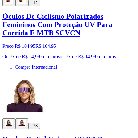
+12
Óculos De Ciclismo Polarizados
Femininos Com Proteção UV Para
Corrida E MTB SCVCN
Preço R$ 104,95
R$
104
,
95
Ou 7x de R$ 14,99 sem juros
ou
7
x de
R$ 14,99
sem juros
Compra Internacional
+23