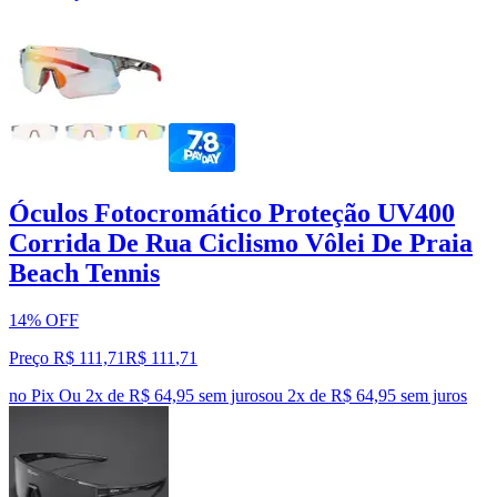
Óculos Fotocromático Proteção UV400
Corrida De Rua Ciclismo Vôlei De Praia
Beach Tennis
14% OFF
Preço R$ 111,71
R$
111
,
71
no Pix
Ou 2x de R$ 64,95 sem juros
ou
2
x de
R$ 64,95
sem juros