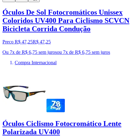
Óculos De Sol Fotocromáticos Unissex
Coloridos UV400 Para Ciclismo SCVCN
Bicicleta Corrida Condução
Preço R$ 47,25
R$
47
,
25
Ou 7x de R$ 6,75 sem juros
ou
7
x de
R$ 6,75
sem juros
Compra Internacional
Óculos Ciclismo Fotocromático Lente
Polarizada UV400