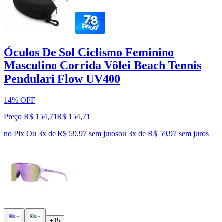
Óculos De Sol Ciclismo Feminino
Masculino Corrida Vôlei Beach Tennis
Pendulari Flow UV400
14% OFF
Preço R$ 154,71
R$
154
,
71
no Pix
Ou 3x de R$ 59,97 sem juros
ou
3
x de
R$ 59,97
sem juros
+15