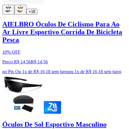
+18
AIELBRO Óculos De Ciclismo Para Ao
Ar Livre Esportivo Corrida De Bicicleta
Pesca
10% OFF
Preço R$ 14,56
R$
14
,
56
no Pix
Ou 1x de R$ 16,18 sem juros
ou
1
x de
R$ 16,18
sem juros
Óculos De Sol Esportivo Masculino