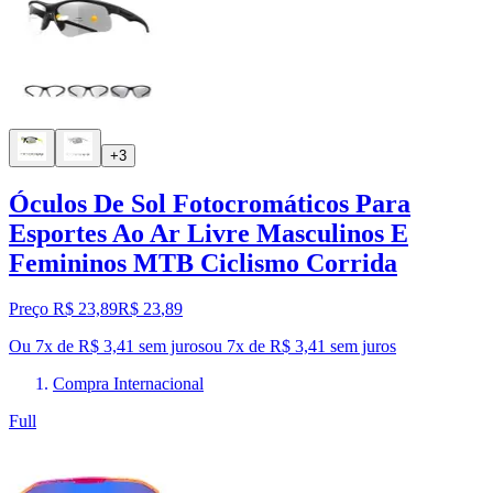
+3
Óculos De Sol Fotocromáticos Para
Esportes Ao Ar Livre Masculinos E
Femininos MTB Ciclismo Corrida
Preço R$ 23,89
R$
23
,
89
Ou 7x de R$ 3,41 sem juros
ou
7
x de
R$ 3,41
sem juros
Compra Internacional
Full