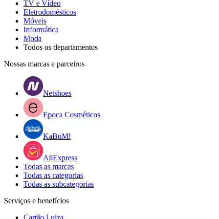
TV e Vídeo
Eletrodomésticos
Móveis
Informática
Moda
Todos os departamentos
Nossas marcas e parceiros
Netshoes
Epoca Cosméticos
KaBuM!
AliExpress
Todas as marcas
Todas as categorias
Todas as subcategorias
Serviços e benefícios
Cartão Luiza