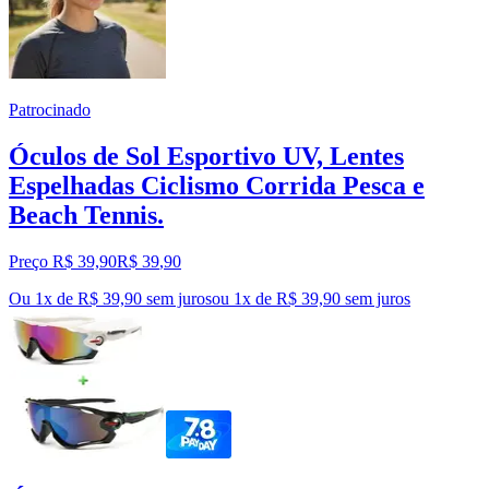
Patrocinado
Óculos de Sol Esportivo UV, Lentes
Espelhadas Ciclismo Corrida Pesca e
Beach Tennis.
Preço R$ 39,90
R$
39
,
90
Ou 1x de R$ 39,90 sem juros
ou
1
x de
R$ 39,90
sem juros