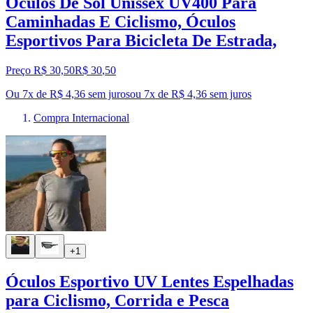
Óculos De Sol Unissex UV400 Para
Caminhadas E Ciclismo, Óculos
Esportivos Para Bicicleta De Estrada,
Preço R$ 30,50
R$
30
,
50
Ou 7x de R$ 4,36 sem juros
ou
7
x de
R$ 4,36
sem juros
Compra Internacional
+1
Óculos Esportivo UV Lentes Espelhadas
para Ciclismo, Corrida e Pesca