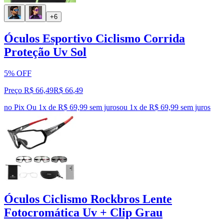
+6
Óculos Esportivo Ciclismo Corrida
Proteção Uv Sol
5% OFF
Preço R$ 66,49
R$
66
,
49
no Pix
Ou 1x de R$ 69,99 sem juros
ou
1
x de
R$ 69,99
sem juros
Óculos Ciclismo Rockbros Lente
Fotocromática Uv + Clip Grau