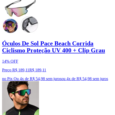
Óculos De Sol Pace Beach Corrida
Ciclismo Proteção UV 400 + Clip Grau
14% OFF
Preço R$ 189,11
R$
189
,
11
no Pix
Ou 4x de R$ 54,98 sem juros
ou
4
x de
R$ 54,98
sem juros