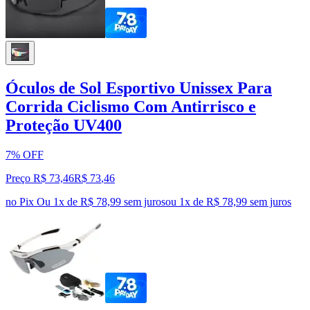
Óculos de Sol Esportivo Unissex Para
Corrida Ciclismo Com Antirrisco e
Proteção UV400
7% OFF
Preço R$ 73,46
R$
73
,
46
no Pix
Ou 1x de R$ 78,99 sem juros
ou
1
x de
R$ 78,99
sem juros