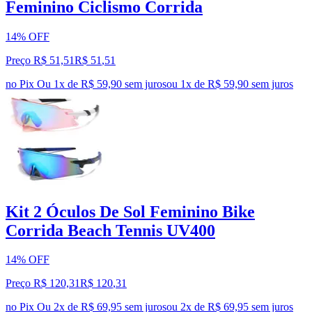
Feminino Ciclismo Corrida
14% OFF
Preço R$ 51,51
R$
51
,
51
no Pix
Ou 1x de R$ 59,90 sem juros
ou
1
x de
R$ 59,90
sem juros
Kit 2 Óculos De Sol Feminino Bike
Corrida Beach Tennis UV400
14% OFF
Preço R$ 120,31
R$
120
,
31
no Pix
Ou 2x de R$ 69,95 sem juros
ou
2
x de
R$ 69,95
sem juros