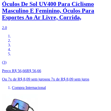
Óculos De Sol UV400 Para Ciclismo
Masculino E Feminino, Óculos Para
Esportes Ao Ar Livre, Corrida,
2.0
(3)
Preço R$ 56,66
R$
56
,
66
Ou 7x de R$ 8,09 sem juros
ou
7
x de
R$ 8,09
sem juros
Compra Internacional