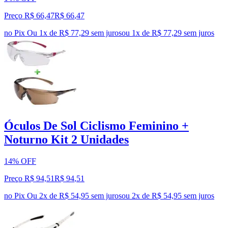
Preço R$ 66,47
R$
66
,
47
no Pix
Ou 1x de R$ 77,29 sem juros
ou
1
x de
R$ 77,29
sem juros
Óculos De Sol Ciclismo Feminino +
Noturno Kit 2 Unidades
14% OFF
Preço R$ 94,51
R$
94
,
51
no Pix
Ou 2x de R$ 54,95 sem juros
ou
2
x de
R$ 54,95
sem juros