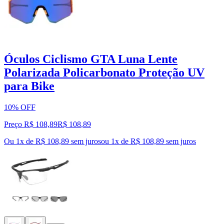
Óculos Ciclismo GTA Luna Lente
Polarizada Policarbonato Proteção UV
para Bike
10% OFF
Preço R$ 108,89
R$
108
,
89
Ou 1x de R$ 108,89 sem juros
ou
1
x de
R$ 108,89
sem juros