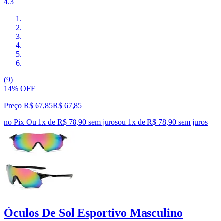
4.3
(9)
14% OFF
Preço R$ 67,85
R$
67
,
85
no Pix
Ou 1x de R$ 78,90 sem juros
ou
1
x de
R$ 78,90
sem juros
Óculos De Sol Esportivo Masculino