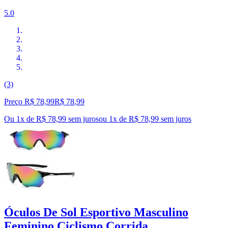
5.0
(3)
Preço R$ 78,99
R$
78
,
99
Ou 1x de R$ 78,99 sem juros
ou
1
x de
R$ 78,99
sem juros
Óculos De Sol Esportivo Masculino
Feminino Ciclismo Corrida