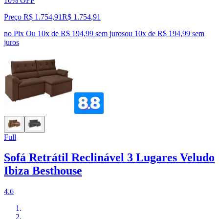
10% OFF
Preço R$ 1.754,91
R$
1.754
,
91
no Pix
Ou 10x de R$ 194,99 sem juros
ou
10
x de
R$ 194,99
sem
juros
Full
Sofá Retrátil Reclinável 3 Lugares Veludo
Ibiza Besthouse
4.6