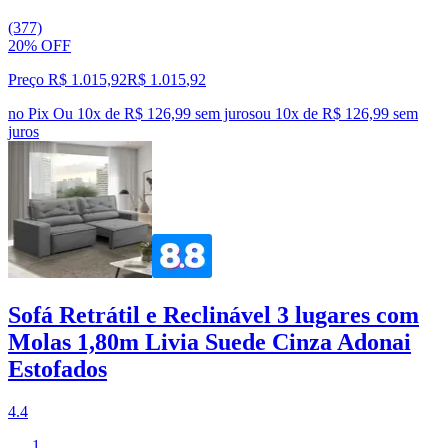
(377)
20% OFF
Preço R$ 1.015,92
R$
1.015
,
92
no Pix
Ou 10x de R$ 126,99 sem juros
ou
10
x de
R$ 126,99
sem
juros
Sofá Retrátil e Reclinável 3 lugares com
Molas 1,80m Livia Suede Cinza Adonai
Estofados
4.4