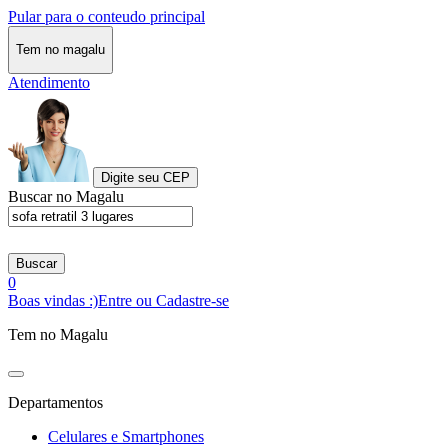
Pular para o conteudo principal
Tem no magalu
Atendimento
Digite seu CEP
Buscar no Magalu
Buscar
0
Boas vindas :)
Entre ou Cadastre-se
Tem no Magalu
Departamentos
Celulares e Smartphones