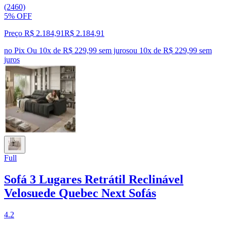
(2460)
5% OFF
Preço R$ 2.184,91
R$
2.184
,
91
no Pix
Ou 10x de R$ 229,99 sem juros
ou
10
x de
R$ 229,99
sem
juros
Full
Sofá 3 Lugares Retrátil Reclinável
Velosuede Quebec Next Sofás
4.2