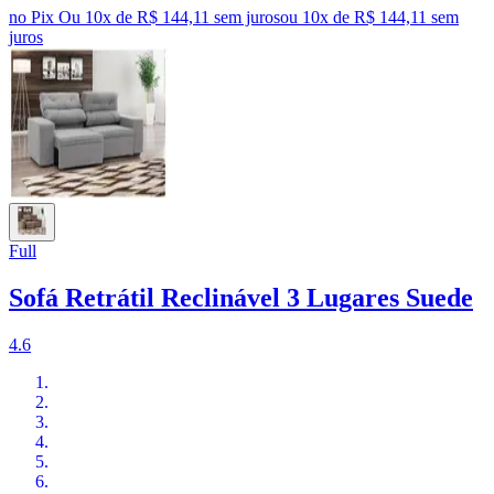
no Pix
Ou 10x de R$ 144,11 sem juros
ou
10
x de
R$ 144,11
sem
juros
Full
Sofá Retrátil Reclinável 3 Lugares Suede
4.6