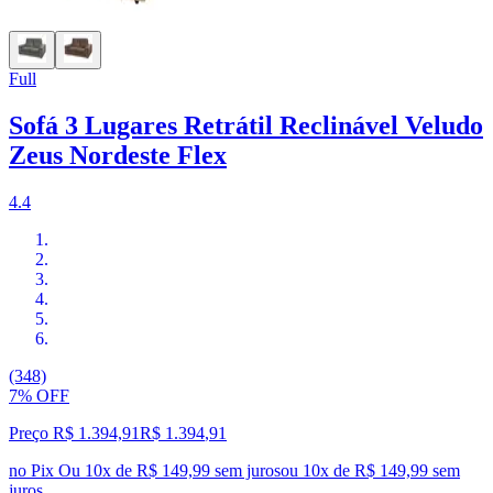
Full
Sofá 3 Lugares Retrátil Reclinável Veludo
Zeus Nordeste Flex
4.4
(348)
7% OFF
Preço R$ 1.394,91
R$
1.394
,
91
no Pix
Ou 10x de R$ 149,99 sem juros
ou
10
x de
R$ 149,99
sem
juros