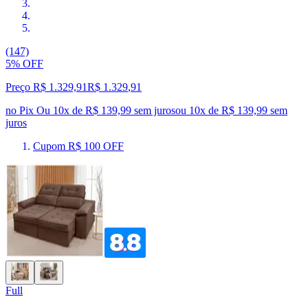
(147)
5% OFF
Preço R$ 1.329,91
R$
1.329
,
91
no Pix
Ou 10x de R$ 139,99 sem juros
ou
10
x de
R$ 139,99
sem
juros
Cupom R$ 100 OFF
Full