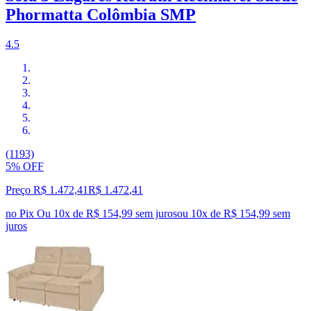
Phormatta Colômbia SMP
4.5
(1193)
5% OFF
Preço R$ 1.472,41
R$
1.472
,
41
no Pix
Ou 10x de R$ 154,99 sem juros
ou
10
x de
R$ 154,99
sem
juros