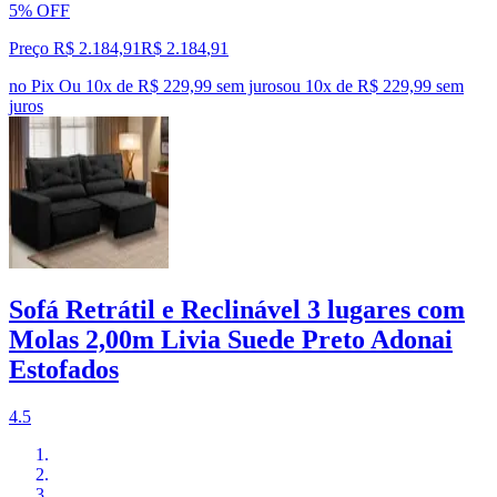
5% OFF
Preço R$ 2.184,91
R$
2.184
,
91
no Pix
Ou 10x de R$ 229,99 sem juros
ou
10
x de
R$ 229,99
sem
juros
Sofá Retrátil e Reclinável 3 lugares com
Molas 2,00m Livia Suede Preto Adonai
Estofados
4.5