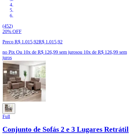
(452)
20% OFF
Preço R$ 1.015,92
R$
1.015
,
92
no Pix
Ou 10x de R$ 126,99 sem juros
ou
10
x de
R$ 126,99
sem
juros
Full
Conjunto de Sofás 2 e 3 Lugares Retrátil