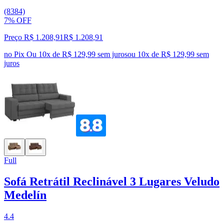
(8384)
7% OFF
Preço R$ 1.208,91
R$
1.208
,
91
no Pix
Ou 10x de R$ 129,99 sem juros
ou
10
x de
R$ 129,99
sem
juros
Full
Sofá Retrátil Reclinável 3 Lugares Veludo
Medelín
4.4