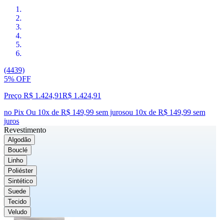
(4439)
5% OFF
Preço R$ 1.424,91
R$
1.424
,
91
no Pix
Ou 10x de R$ 149,99 sem juros
ou
10
x de
R$ 149,99
sem
juros
Revestimento
Algodão
Bouclé
Linho
Poliéster
Sintético
Suede
Tecido
Veludo