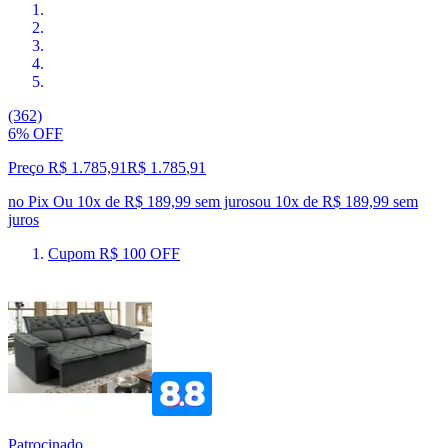
(362)
6% OFF
Preço R$ 1.785,91
R$
1.785
,
91
no Pix
Ou 10x de R$ 189,99 sem juros
ou
10
x de
R$ 189,99
sem
juros
Cupom R$ 100 OFF
Patrocinado