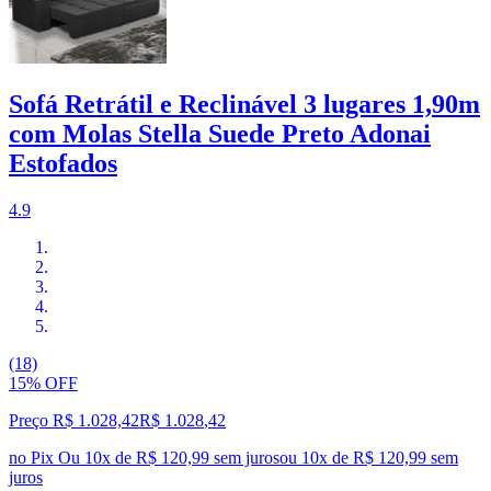
Sofá Retrátil e Reclinável 3 lugares 1,90m
com Molas Stella Suede Preto Adonai
Estofados
4.9
(18)
15% OFF
Preço R$ 1.028,42
R$
1.028
,
42
no Pix
Ou 10x de R$ 120,99 sem juros
ou
10
x de
R$ 120,99
sem
juros