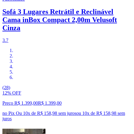
Sofá 3 Lugares Retrátil e Reclinável
Cama inBox Compact 2,00m Velusoft
Cinza
3.7
(28)
12% OFF
Preço R$ 1.399,00
R$
1.399
,
00
no Pix
Ou 10x de R$ 158,98 sem juros
ou
10
x de
R$ 158,98
sem
juros