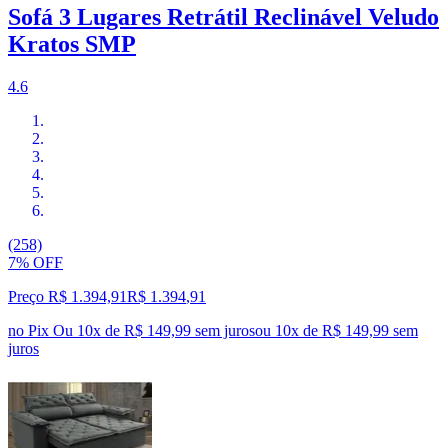
Sofá 3 Lugares Retrátil Reclinável Veludo
Kratos SMP
4.6
(258)
7% OFF
Preço R$ 1.394,91
R$
1.394
,
91
no Pix
Ou 10x de R$ 149,99 sem juros
ou
10
x de
R$ 149,99
sem
juros