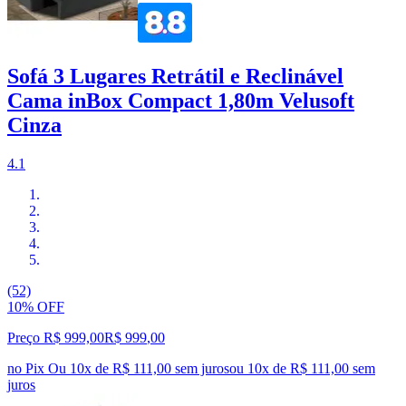
Sofá 3 Lugares Retrátil e Reclinável
Cama inBox Compact 1,80m Velusoft
Cinza
4.1
(52)
10% OFF
Preço R$ 999,00
R$
999
,
00
no Pix
Ou 10x de R$ 111,00 sem juros
ou
10
x de
R$ 111,00
sem
juros