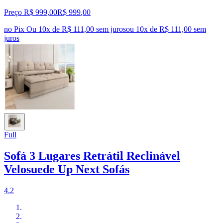
Preço R$ 999,00
R$
999
,
00
no Pix
Ou 10x de R$ 111,00 sem juros
ou
10
x de
R$ 111,00
sem
juros
Full
Sofá 3 Lugares Retrátil Reclinável
Velosuede Up Next Sofás
4.2