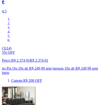
e
4.5
(3114)
5% OFF
Preço R$ 2.374,91
R$
2.374
,
91
no Pix
Ou 10x de R$ 249,99 sem juros
ou
10
x de
R$ 249,99
sem
juros
Cupom R$ 200 OFF