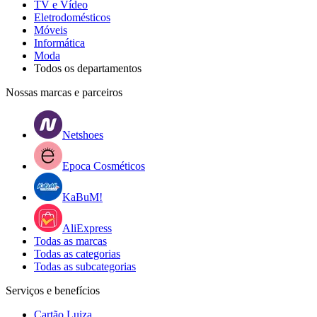
TV e Vídeo
Eletrodomésticos
Móveis
Informática
Moda
Todos os departamentos
Nossas marcas e parceiros
Netshoes
Epoca Cosméticos
KaBuM!
AliExpress
Todas as marcas
Todas as categorias
Todas as subcategorias
Serviços e benefícios
Cartão Luiza