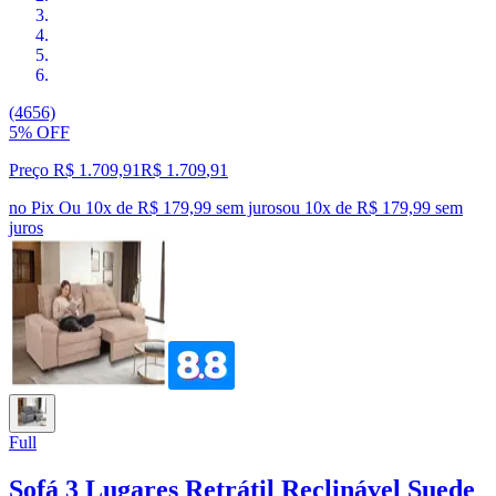
(4656)
5% OFF
Preço R$ 1.709,91
R$
1.709
,
91
no Pix
Ou 10x de R$ 179,99 sem juros
ou
10
x de
R$ 179,99
sem
juros
Full
Sofá 3 Lugares Retrátil Reclinável Suede