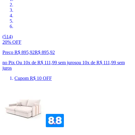
(514)
20% OFF
Preço R$ 895,92
R$
895
,
92
no Pix
Ou 10x de R$ 111,99 sem juros
ou
10
x de
R$ 111,99
sem
juros
Cupom R$ 10 OFF