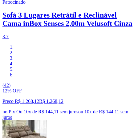
Patrocinado
Sofá 3 Lugares Retrátil e Reclinável
Cama inBox Senses 2,00m Velusoft Cinza
3.7
(42)
12% OFF
Preço R$ 1.268,12
R$
1.268
,
12
no Pix
Ou 10x de R$ 144,11 sem juros
ou
10
x de
R$ 144,11
sem
juros