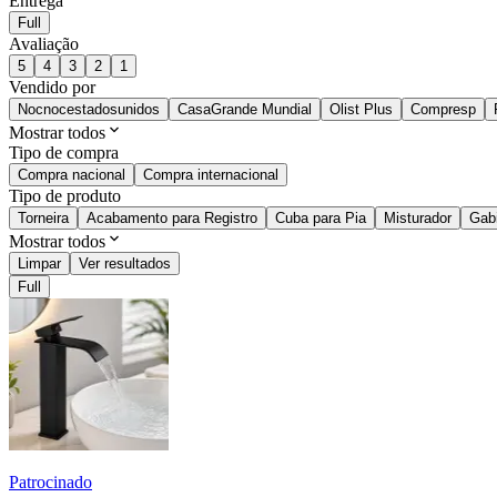
Entrega
Full
Avaliação
5
4
3
2
1
Vendido por
Nocnocestadosunidos
CasaGrande Mundial
Olist Plus
Compresp
Mostrar todos
Tipo de compra
Compra nacional
Compra internacional
Tipo de produto
Torneira
Acabamento para Registro
Cuba para Pia
Misturador
Gab
Mostrar todos
Limpar
Ver resultados
Full
Patrocinado