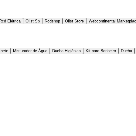
Rcd Elétrica
Olist Sp
Rcdshop
Olist Store
Webcontinental Marketpla
inete
Misturador de Água
Ducha Higiênica
Kit para Banheiro
Ducha