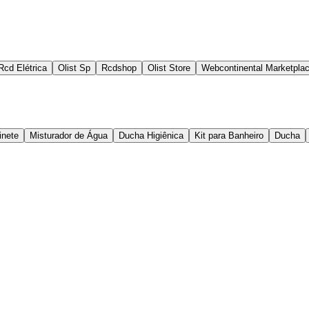
Rcd Elétrica
Olist Sp
Rcdshop
Olist Store
Webcontinental Marketpla
inete
Misturador de Água
Ducha Higiênica
Kit para Banheiro
Ducha