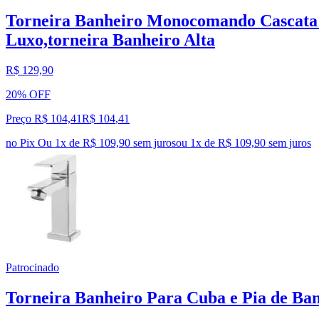
Torneira Banheiro Monocomando Cascata Bi
Luxo,torneira Banheiro Alta
R$ 129,90
20% OFF
Preço R$ 104,41
R$
104
,
41
no Pix
Ou 1x de R$ 109,90 sem juros
ou
1
x de
R$ 109,90
sem juros
Patrocinado
Torneira Banheiro Para Cuba e Pia de B