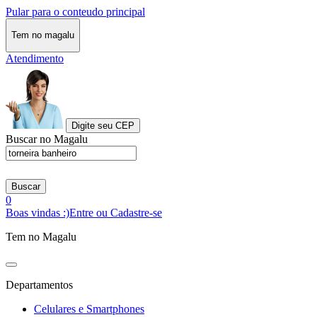
Pular para o conteudo principal
Tem no magalu
Atendimento
Digite seu CEP
Buscar no Magalu
Buscar
0
Boas vindas :)
Entre ou Cadastre-se
Tem no Magalu
Departamentos
Celulares e Smartphones