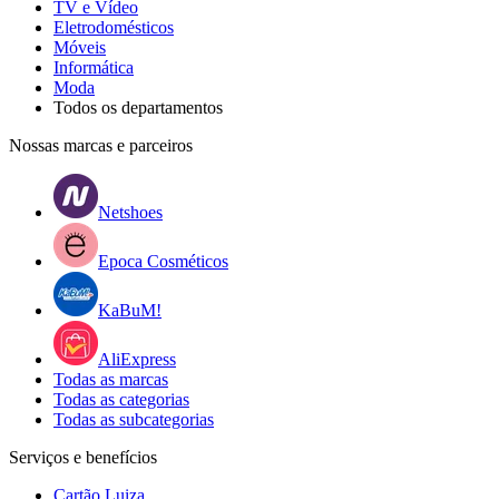
TV e Vídeo
Eletrodomésticos
Móveis
Informática
Moda
Todos os departamentos
Nossas marcas e parceiros
Netshoes
Epoca Cosméticos
KaBuM!
AliExpress
Todas as marcas
Todas as categorias
Todas as subcategorias
Serviços e benefícios
Cartão Luiza