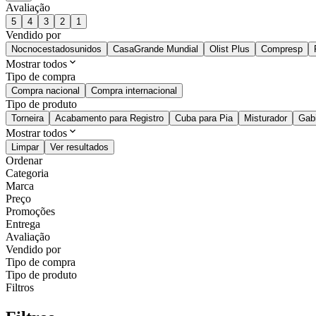
Avaliação
5
4
3
2
1
Vendido por
Nocnocestadosunidos
CasaGrande Mundial
Olist Plus
Compresp
Mostrar todos
Tipo de compra
Compra nacional
Compra internacional
Tipo de produto
Torneira
Acabamento para Registro
Cuba para Pia
Misturador
Gab
Mostrar todos
Limpar
Ver resultados
Ordenar
Categoria
Marca
Preço
Promoções
Entrega
Avaliação
Vendido por
Tipo de compra
Tipo de produto
Filtros