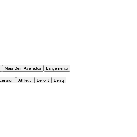
Mais Bem Avaliados
Lançamento
cension
Athletic
Bellofit
Beniq