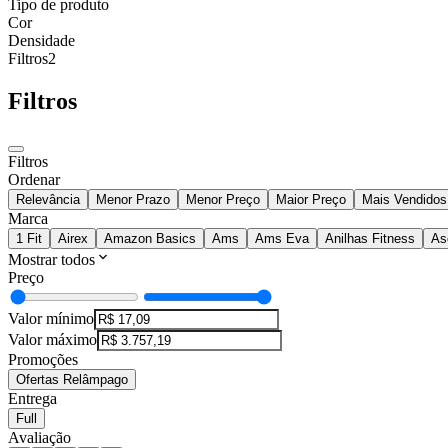
Tipo de produto
Cor
Densidade
Filtros
2
Filtros
Filtros
Ordenar
Relevância
Menor Prazo
Menor Preço
Maior Preço
Mais Vendidos
Marca
1 Fit
Airex
Amazon Basics
Ams
Ams Eva
Anilhas Fitness
As
Mostrar todos
Preço
Valor mínimo
Valor máximo
Promoções
Ofertas Relâmpago
Entrega
Full
Avaliação