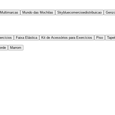
 Multimarcas
Mundo das Mochilas
Skybluecomercioedistribuicao
Genzo
ercícios
Faixa Elástica
Kit de Acessórios para Exercícios
Piso
Tape
erde
Marrom