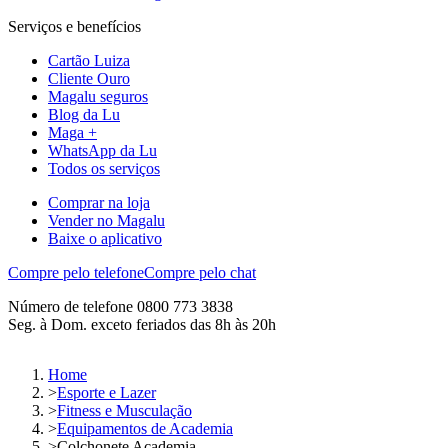
Serviços e benefícios
Cartão Luiza
Cliente Ouro
Magalu seguros
Blog da Lu
Maga +
WhatsApp da Lu
Todos os serviços
Comprar na loja
Vender no Magalu
Baixe o aplicativo
Compre pelo telefone
Compre pelo chat
Número de telefone 0800 773 3838
Seg. à Dom. exceto feriados das 8h às 20h
Home
>
Esporte e Lazer
>
Fitness e Musculação
>
Equipamentos de Academia
>
Colchonete Academia