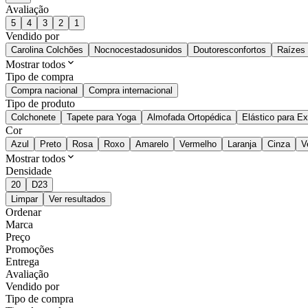
Avaliação
5
4
3
2
1
Vendido por
Carolina Colchões
Nocnocestadosunidos
Doutoresconfortos
Raízes
Mostrar todos
Tipo de compra
Compra nacional
Compra internacional
Tipo de produto
Colchonete
Tapete para Yoga
Almofada Ortopédica
Elástico para Ex
Cor
Azul
Preto
Rosa
Roxo
Amarelo
Vermelho
Laranja
Cinza
V
Mostrar todos
Densidade
20
D23
Limpar
Ver resultados
Ordenar
Marca
Preço
Promoções
Entrega
Avaliação
Vendido por
Tipo de compra