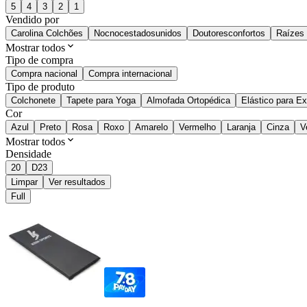
5
4
3
2
1
Vendido por
Carolina Colchões
Nocnocestadosunidos
Doutoresconfortos
Raízes
Mostrar todos
Tipo de compra
Compra nacional
Compra internacional
Tipo de produto
Colchonete
Tapete para Yoga
Almofada Ortopédica
Elástico para Ex
Cor
Azul
Preto
Rosa
Roxo
Amarelo
Vermelho
Laranja
Cinza
V
Mostrar todos
Densidade
20
D23
Limpar
Ver resultados
Full