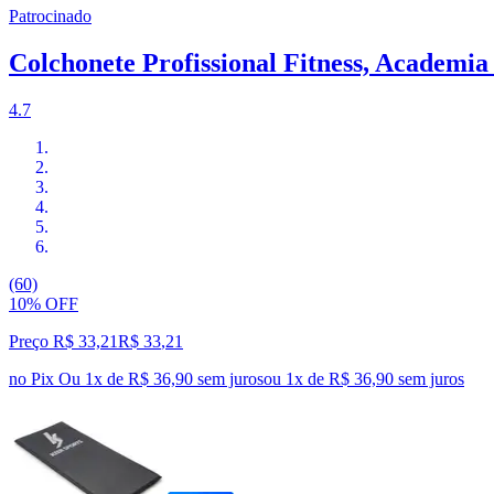
Patrocinado
Colchonete Profissional Fitness, Academia
4.7
(60)
10% OFF
Preço R$ 33,21
R$
33
,
21
no Pix
Ou 1x de R$ 36,90 sem juros
ou
1
x de
R$ 36,90
sem juros