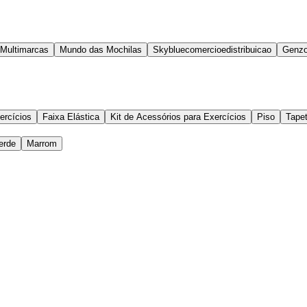
 Multimarcas
Mundo das Mochilas
Skybluecomercioedistribuicao
Genzo
ercícios
Faixa Elástica
Kit de Acessórios para Exercícios
Piso
Tape
erde
Marrom