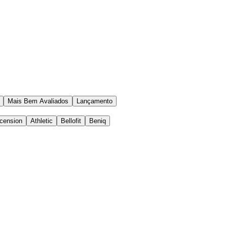
Mais Bem Avaliados
Lançamento
cension
Athletic
Bellofit
Beniq