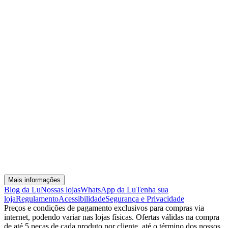
Mais informações
Blog da Lu
Nossas lojas
WhatsApp da Lu
Tenha sua
loja
Regulamento
Acessibilidade
Segurança e Privacidade
Preços e condições de pagamento exclusivos para compras via
internet, podendo variar nas lojas físicas. Ofertas válidas na compra
de até 5 peças de cada produto por cliente, até o término dos nossos