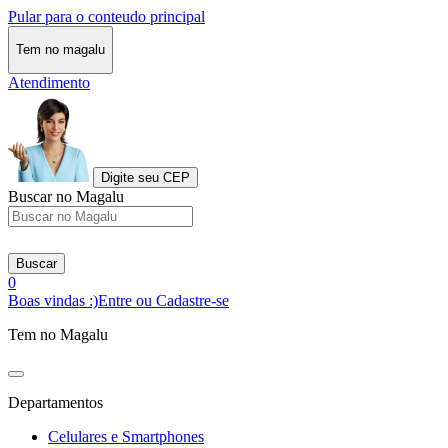
Pular para o conteudo principal
Tem no magalu
Atendimento
Digite seu CEP
Buscar no Magalu
Buscar
0
Boas vindas :)
Entre ou Cadastre-se
Tem no Magalu
Departamentos
Celulares e Smartphones