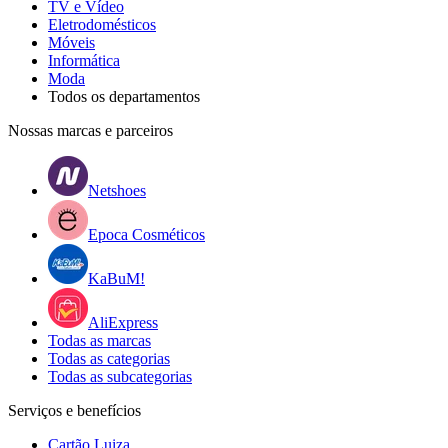
TV e Vídeo
Eletrodomésticos
Móveis
Informática
Moda
Todos os departamentos
Nossas marcas e parceiros
Netshoes
Epoca Cosméticos
KaBuM!
AliExpress
Todas as marcas
Todas as categorias
Todas as subcategorias
Serviços e benefícios
Cartão Luiza