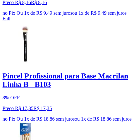
Preço R$ 8,16
R$
8
,
16
no Pix
Ou 1x de R$ 9,49 sem juros
ou
1
x de
R$ 9,49
sem juros
Full
Pincel Profissional para Base Macrilan
Linha B - B103
8% OFF
Preço R$ 17,35
R$
17
,
35
no Pix
Ou 1x de R$ 18,86 sem juros
ou
1
x de
R$ 18,86
sem juros