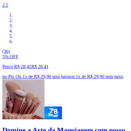
2.5
(36)
5% OFF
Preço R$ 28,41
R$
28
,
41
no Pix
Ou 1x de R$ 29,90 sem juros
ou
1
x de
R$ 29,90
sem juros
Domine a Arte da Maquiagem com nosso