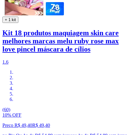
+ 1 kit
Kit 18 produtos maquiagem skin care
melhores marcas melu ruby rose max
love pincel máscara de cílios
1.6
(60)
10% OFF
Preço R$ 49,40
R$
49
,
40