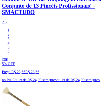
Conjunto de 13 Pincéis Profissionais! -
SMACTUDO
2.5
(36)
5% OFF
Preço R$ 23,66
R$
23
,
66
no Pix
Ou 1x de R$ 24,90 sem juros
ou
1
x de
R$ 24,90
sem juros