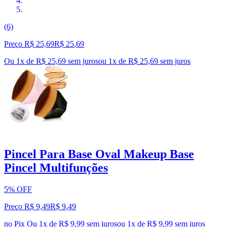
(6)
Preço R$ 25,69
R$
25
,
69
Ou 1x de R$ 25,69 sem juros
ou
1
x de
R$ 25,69
sem juros
Pincel Para Base Oval Makeup Base
Pincel Multifunções
5% OFF
Preço R$ 9,49
R$
9
,
49
no Pix
Ou 1x de R$ 9,99 sem juros
ou
1
x de
R$ 9,99
sem juros