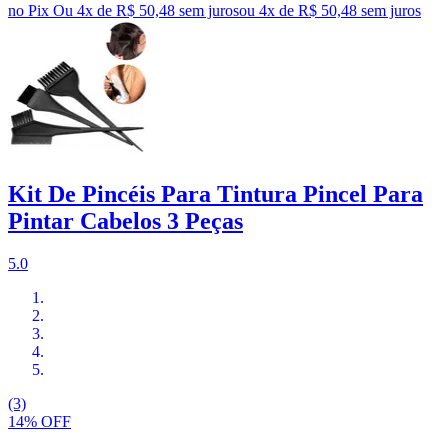
no Pix
Ou 4x de R$ 50,48 sem juros
ou
4
x de
R$ 50,48
sem juros
Kit De Pincéis Para Tintura Pincel Para
Pintar Cabelos 3 Peças
5.0
(3)
14% OFF