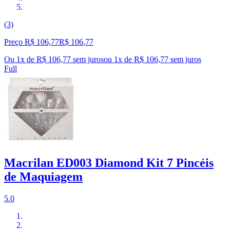
(3)
Preço R$ 106,77
R$
106
,
77
Ou 1x de R$ 106,77 sem juros
ou
1
x de
R$ 106,77
sem juros
Full
Macrilan ED003 Diamond Kit 7 Pincéis
de Maquiagem
5.0