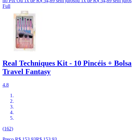
no Pix
Ou 1x de R$ 54,89 sem juros
ou
1
x de
R$ 54,89
sem juros
Full
Real Techniques Kit - 10 Pincéis + Bolsa
Travel Fantasy
4.8
(162)
Preço R$ 153,93
R$
153
,
93