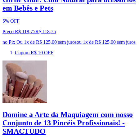
em Bebês e Pets
5% OFF
Preço R$ 118,75
R$
118
,
75
no Pix
Ou 1x de R$ 125,00 sem juros
ou
1
x de
R$ 125,00
sem juros
Cupom R$ 10 OFF
Domine a Arte da Maquiagem com nosso
Conjunto de 13 Pincéis Profissionais! -
SMACTUDO