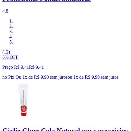
4.8
(12)
5% OFF
Preço R$ 9,41
R$
9
,
41
no Pix
Ou 1x de R$ 9,90 sem juros
ou
1
x de
R$ 9,90
sem juros
Girlie Glue: Cola Natural para acessórios