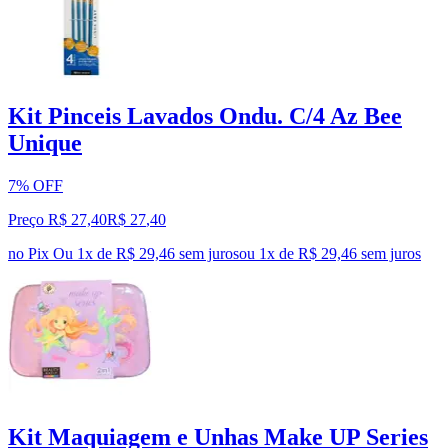
Kit Pinceis Lavados Ondu. C/4 Az Bee
Unique
7% OFF
Preço R$ 27,40
R$
27
,
40
no Pix
Ou 1x de R$ 29,46 sem juros
ou
1
x de
R$ 29,46
sem juros
Kit Maquiagem e Unhas Make UP Series