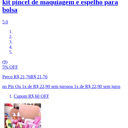
kit pincel de maquiagem e espelho para
bolsa
5.0
(9)
5% OFF
Preço R$ 21,76
R$
21
,
76
no Pix
Ou 1x de R$ 22,90 sem juros
ou
1
x de
R$ 22,90
sem juros
Cupom R$ 60 OFF