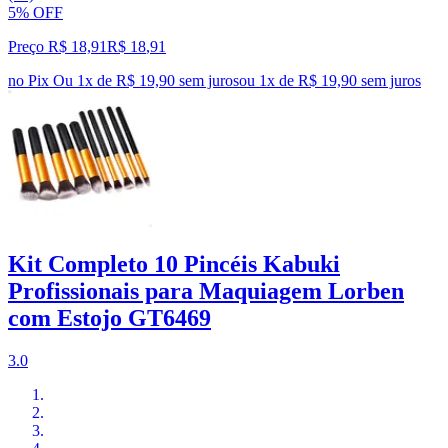
5% OFF
Preço R$ 18,91
R$
18
,
91
no Pix
Ou 1x de R$ 19,90 sem juros
ou
1
x de
R$ 19,90
sem juros
Kit Completo 10 Pincéis Kabuki
Profissionais para Maquiagem Lorben
com Estojo GT6469
3.0