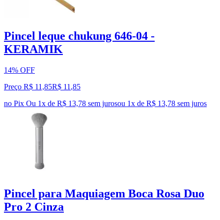
Pincel leque chukung 646-04 -
KERAMIK
14% OFF
Preço R$ 11,85
R$
11
,
85
no Pix
Ou 1x de R$ 13,78 sem juros
ou
1
x de
R$ 13,78
sem juros
Pincel para Maquiagem Boca Rosa Duo
Pro 2 Cinza