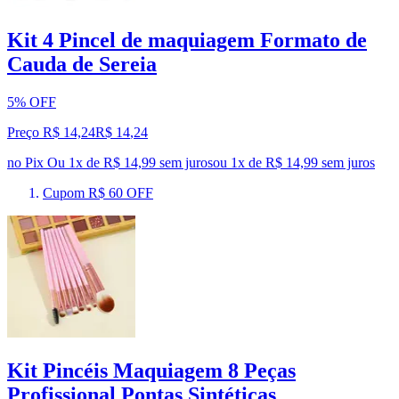
Kit 4 Pincel de maquiagem Formato de
Cauda de Sereia
5% OFF
Preço R$ 14,24
R$
14
,
24
no Pix
Ou 1x de R$ 14,99 sem juros
ou
1
x de
R$ 14,99
sem juros
Cupom R$ 60 OFF
Kit Pincéis Maquiagem 8 Peças
Profissional Pontas Sintéticas