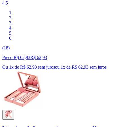
4.5
(18)
Preço R$ 62,93
R$
62
,
93
Ou 1x de R$ 62,93 sem juros
ou
1
x de
R$ 62,93
sem juros