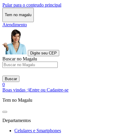
Pular para o conteudo principal
Tem no magalu
Atendimento
Digite seu CEP
Buscar no Magalu
Buscar
0
Boas vindas :)
Entre ou Cadastre-se
Tem no Magalu
Departamentos
Celulares e Smartphones