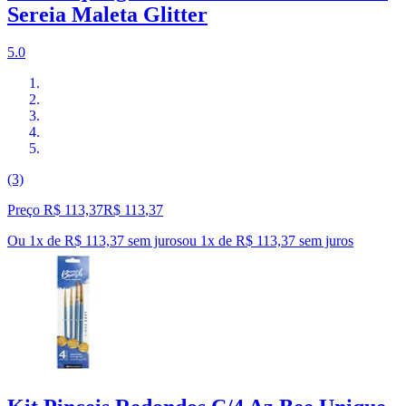
Sereia Maleta Glitter
5.0
(3)
Preço R$ 113,37
R$
113
,
37
Ou 1x de R$ 113,37 sem juros
ou
1
x de
R$ 113,37
sem juros