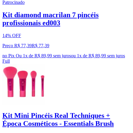
Patrocinado
Kit diamond macrilan 7 pincéis
profissionais ed003
14% OFF
Preço R$ 77,39
R$
77
,
39
no Pix
Ou 1x de R$ 89,99 sem juros
ou
1
x de
R$ 89,99
sem juros
Full
Kit Mini Pincéis Real Techniques +
Época Cosméticos - Essentials Brush