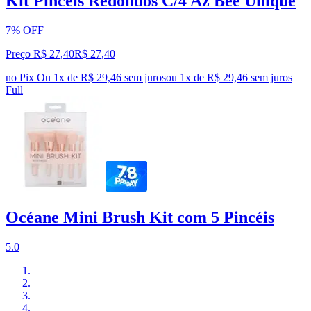
Kit Pinceis Redondos C/4 Az Bee Unique
7% OFF
Preço R$ 27,40
R$
27
,
40
no Pix
Ou 1x de R$ 29,46 sem juros
ou
1
x de
R$ 29,46
sem juros
Full
Océane Mini Brush Kit com 5 Pincéis
5.0