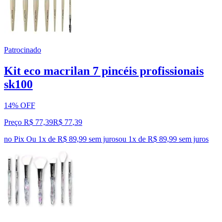
Patrocinado
Kit eco macrilan 7 pincéis profissionais
sk100
14% OFF
Preço R$ 77,39
R$
77
,
39
no Pix
Ou 1x de R$ 89,99 sem juros
ou
1
x de
R$ 89,99
sem juros