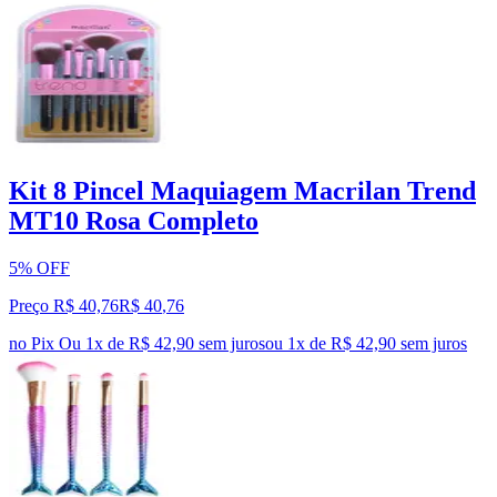
Kit 8 Pincel Maquiagem Macrilan Trend
MT10 Rosa Completo
5% OFF
Preço R$ 40,76
R$
40
,
76
no Pix
Ou 1x de R$ 42,90 sem juros
ou
1
x de
R$ 42,90
sem juros