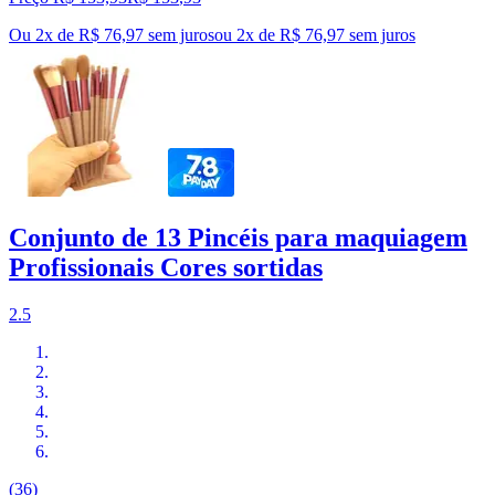
Ou 2x de R$ 76,97 sem juros
ou
2
x de
R$ 76,97
sem juros
Conjunto de 13 Pincéis para maquiagem
Profissionais Cores sortidas
2.5
(36)