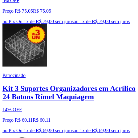
5% OFF
Preço R$ 75,05
R$
75
,
05
no Pix
Ou 1x de R$ 79,00 sem juros
ou
1
x de
R$ 79,00
sem juros
Patrocinado
Kit 3 Suportes Organizadores em Acrílico
24 Batons Rímel Maquiagem
14% OFF
Preço R$ 60,11
R$
60
,
11
no Pix
Ou 1x de R$ 69,90 sem juros
ou
1
x de
R$ 69,90
sem juros