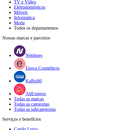
TV e Vídeo
Eletrodomésticos
Móveis
Informática
Moda
Todos os departamentos
Nossas marcas e parceiros
Netshoes
Epoca Cosméticos
KaBuM!
AliExpress
Todas as marcas
Todas as categorias
Todas as subcategorias
Serviços e benefícios
Cartão Luiza