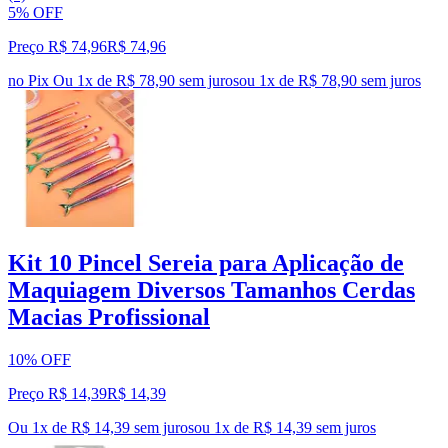
5% OFF
Preço R$ 74,96
R$
74
,
96
no Pix
Ou 1x de R$ 78,90 sem juros
ou
1
x de
R$ 78,90
sem juros
Kit 10 Pincel Sereia para Aplicação de
Maquiagem Diversos Tamanhos Cerdas
Macias Profissional
10% OFF
Preço R$ 14,39
R$
14
,
39
Ou 1x de R$ 14,39 sem juros
ou
1
x de
R$ 14,39
sem juros