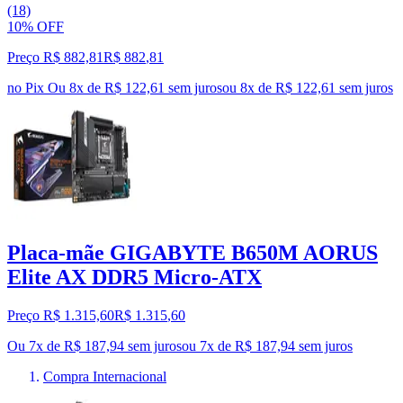
(18)
10% OFF
Preço R$ 882,81
R$
882
,
81
no Pix
Ou 8x de R$ 122,61 sem juros
ou
8
x de
R$ 122,61
sem juros
Placa-mãe GIGABYTE B650M AORUS
Elite AX DDR5 Micro-ATX
Preço R$ 1.315,60
R$
1.315
,
60
Ou 7x de R$ 187,94 sem juros
ou
7
x de
R$ 187,94
sem juros
Compra Internacional