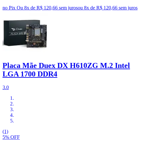
no Pix
Ou 8x de R$ 120,66 sem juros
ou
8
x de
R$ 120,66
sem juros
Placa Mãe Duex DX H610ZG M.2 Intel
LGA 1700 DDR4
3.0
(1)
5% OFF