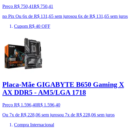
Preço R$ 750,41
R$
750
,
41
no Pix
Ou 6x de R$ 131,65 sem juros
ou
6
x de
R$ 131,65
sem juros
Cupom R$ 40 OFF
Placa-Mãe GIGABYTE B650 Gaming X
AX DDR5 - AM5/LGA 1718
Preço R$ 1.596,40
R$
1.596
,
40
Ou 7x de R$ 228,06 sem juros
ou
7
x de
R$ 228,06
sem juros
Compra Internacional