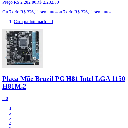
Preço R$ 2.282,80
R$
2.282
,
80
Ou 7x de R$ 326,11 sem juros
ou
7
x de
R$ 326,11
sem juros
Compra Internacional
Placa Mãe Brazil PC H81 Intel LGA 1150
H81M.2
5.0