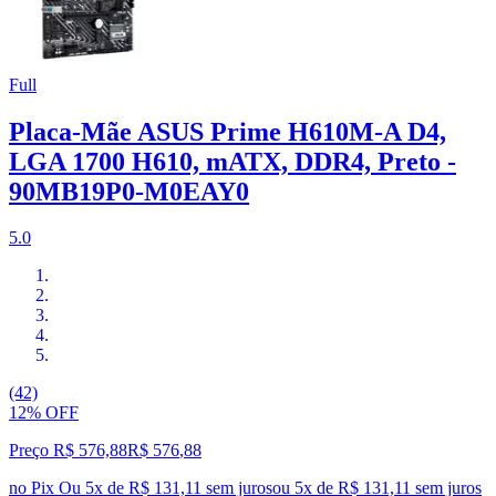
Full
Placa-Mãe ASUS Prime H610M-A D4,
LGA 1700 H610, mATX, DDR4, Preto -
90MB19P0-M0EAY0
5.0
(42)
12% OFF
Preço R$ 576,88
R$
576
,
88
no Pix
Ou 5x de R$ 131,11 sem juros
ou
5
x de
R$ 131,11
sem juros