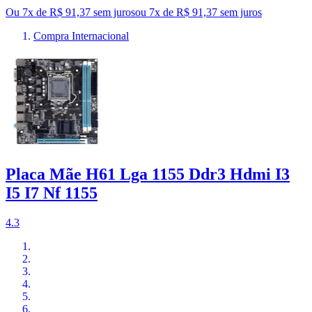
Ou 7x de R$ 91,37 sem juros
ou
7
x de
R$ 91,37
sem juros
Compra Internacional
Placa Mãe H61 Lga 1155 Ddr3 Hdmi I3
I5 I7 Nf 1155
4.3