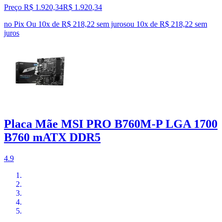
Preço R$ 1.920,34
R$
1.920
,
34
no Pix
Ou 10x de R$ 218,22 sem juros
ou
10
x de
R$ 218,22
sem
juros
Placa Mãe MSI PRO B760M-P LGA 1700
B760 mATX DDR5
4.9