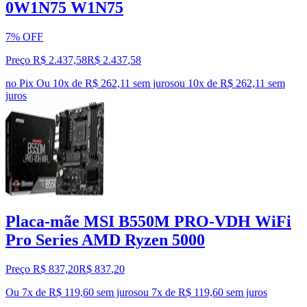
0W1N75 W1N75
7% OFF
Preço R$ 2.437,58
R$
2.437
,
58
no Pix
Ou 10x de R$ 262,11 sem juros
ou
10
x de
R$ 262,11
sem
juros
Placa-mãe MSI B550M PRO-VDH WiFi
Pro Series AMD Ryzen 5000
Preço R$ 837,20
R$
837
,
20
Ou 7x de R$ 119,60 sem juros
ou
7
x de
R$ 119,60
sem juros