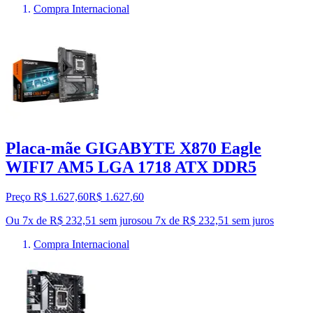
Compra Internacional
Placa-mãe GIGABYTE X870 Eagle
WIFI7 AM5 LGA 1718 ATX DDR5
Preço R$ 1.627,60
R$
1.627
,
60
Ou 7x de R$ 232,51 sem juros
ou
7
x de
R$ 232,51
sem juros
Compra Internacional