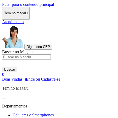
Pular para o conteudo principal
Tem no magalu
Atendimento
Digite seu CEP
Buscar no Magalu
Buscar
0
Boas vindas :)
Entre ou Cadastre-se
Tem no Magalu
Departamentos
Celulares e Smartphones