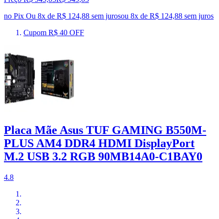
no Pix
Ou 8x de R$ 124,88 sem juros
ou
8
x de
R$ 124,88
sem juros
Cupom R$ 40 OFF
Placa Mãe Asus TUF GAMING B550M-
PLUS AM4 DDR4 HDMI DisplayPort
M.2 USB 3.2 RGB 90MB14A0-C1BAY0
4.8