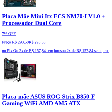
Placa Mãe Mini Itx ECS NM70-I V1.0 +
Processador Dual Core
7% OFF
Preço R$ 293,58
R$
293
,
58
no Pix
Ou 2x de R$ 157,84 sem juros
ou
2
x de
R$ 157,84
sem juros
Placa-mãe ASUS ROG Strix B850-F
Gaming WiFi AMD AM5 ATX