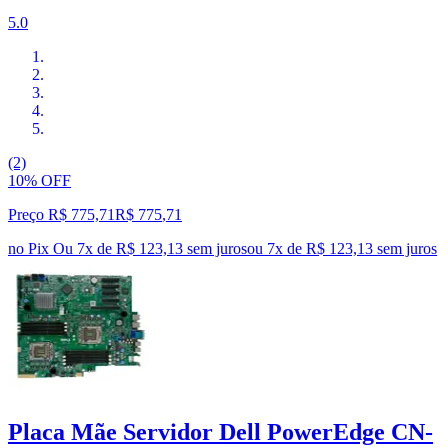
5.0
(2)
10% OFF
Preço R$ 775,71
R$
775
,
71
no Pix
Ou 7x de R$ 123,13 sem juros
ou
7
x de
R$ 123,13
sem juros
Placa Mãe Servidor Dell PowerEdge CN-