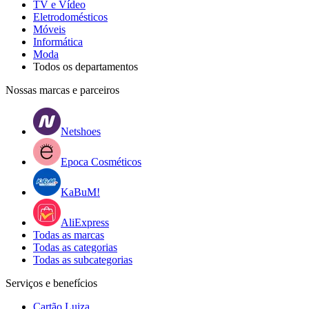
TV e Vídeo
Eletrodomésticos
Móveis
Informática
Moda
Todos os departamentos
Nossas marcas e parceiros
Netshoes
Epoca Cosméticos
KaBuM!
AliExpress
Todas as marcas
Todas as categorias
Todas as subcategorias
Serviços e benefícios
Cartão Luiza