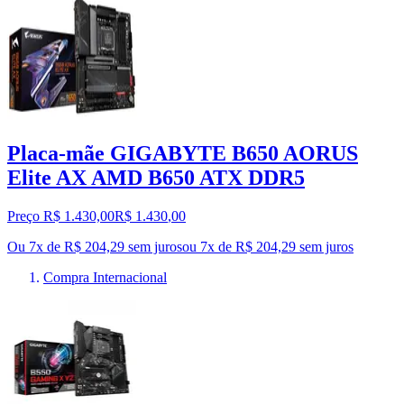
Placa-mãe GIGABYTE B650 AORUS
Elite AX AMD B650 ATX DDR5
Preço R$ 1.430,00
R$
1.430
,
00
Ou 7x de R$ 204,29 sem juros
ou
7
x de
R$ 204,29
sem juros
Compra Internacional