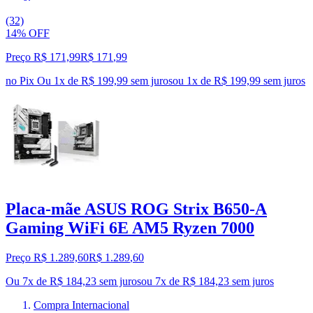
(32)
14% OFF
Preço R$ 171,99
R$
171
,
99
no Pix
Ou 1x de R$ 199,99 sem juros
ou
1
x de
R$ 199,99
sem juros
Placa-mãe ASUS ROG Strix B650-A
Gaming WiFi 6E AM5 Ryzen 7000
Preço R$ 1.289,60
R$
1.289
,
60
Ou 7x de R$ 184,23 sem juros
ou
7
x de
R$ 184,23
sem juros
Compra Internacional