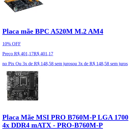
Placa mãe BPC A520M M.2 AM4
10% OFF
Preço R$ 401,17
R$
401
,
17
no Pix
Ou 3x de R$ 148,58 sem juros
ou
3
x de
R$ 148,58
sem juros
Placa Mãe MSI PRO B760M-P LGA 1700
4x DDR4 mATX - PRO-B760M-P