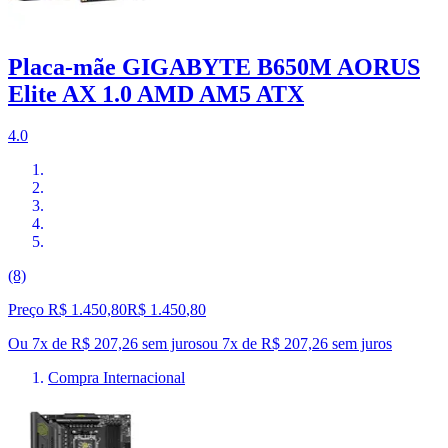
Placa-mãe GIGABYTE B650M AORUS
Elite AX 1.0 AMD AM5 ATX
4.0
(8)
Preço R$ 1.450,80
R$
1.450
,
80
Ou 7x de R$ 207,26 sem juros
ou
7
x de
R$ 207,26
sem juros
Compra Internacional