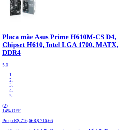
Placa mãe Asus Prime H610M-CS D4,
Chipset H610, Intel LGA 1700, MATX,
DDR4
5.0
(2)
14% OFF
Preço R$ 716,66
R$
716
,
66