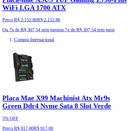
WiFi LGA 1700 ATX
Preço R$ 2.152,80
R$
2.152
,
80
Ou 7x de R$ 307,54 sem juros
ou
7
x de
R$ 307,54
sem juros
Compra Internacional
Placa Mae X99 Machinist Atx Mr9s
Green Ddr4 Nvme Sata 8 Slot Verde
5% OFF
Preço R$ 917,00
R$
917
,
00