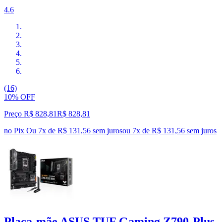
4.6
(16)
10% OFF
Preço R$ 828,81
R$
828
,
81
no Pix
Ou 7x de R$ 131,56 sem juros
ou
7
x de
R$ 131,56
sem juros
Placa-mãe ASUS TUF Gaming Z790-Plus