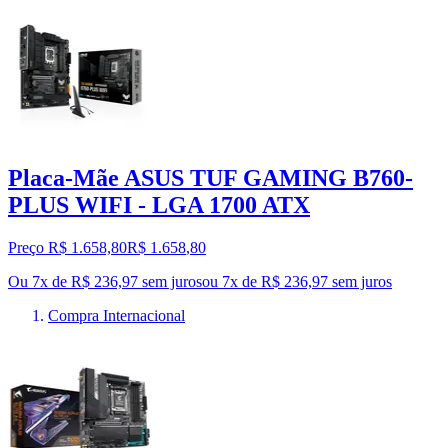
Placa-Mãe ASUS TUF GAMING B760-
PLUS WIFI - LGA 1700 ATX
Preço R$ 1.658,80
R$
1.658
,
80
Ou 7x de R$ 236,97 sem juros
ou
7
x de
R$ 236,97
sem juros
Compra Internacional