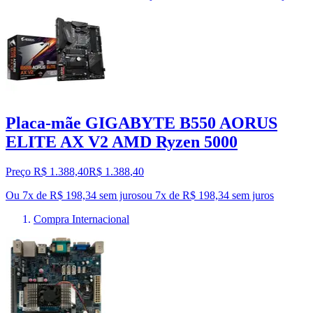
Placa-mãe GIGABYTE B550 AORUS
ELITE AX V2 AMD Ryzen 5000
Preço R$ 1.388,40
R$
1.388
,
40
Ou 7x de R$ 198,34 sem juros
ou
7
x de
R$ 198,34
sem juros
Compra Internacional