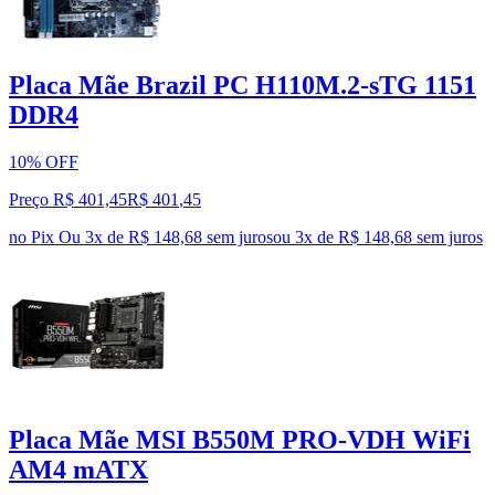
Placa Mãe Brazil PC H110M.2-sTG 1151
DDR4
10% OFF
Preço R$ 401,45
R$
401
,
45
no Pix
Ou 3x de R$ 148,68 sem juros
ou
3
x de
R$ 148,68
sem juros
Placa Mãe MSI B550M PRO-VDH WiFi
AM4 mATX