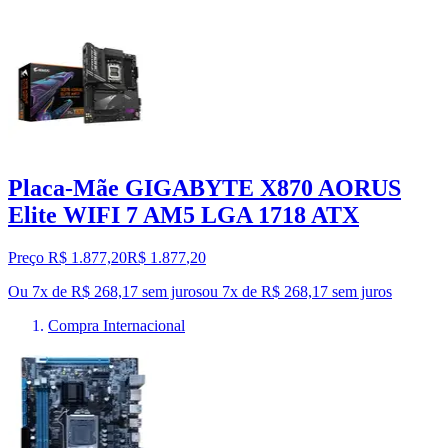
Placa-Mãe GIGABYTE X870 AORUS
Elite WIFI 7 AM5 LGA 1718 ATX
Preço R$ 1.877,20
R$
1.877
,
20
Ou 7x de R$ 268,17 sem juros
ou
7
x de
R$ 268,17
sem juros
Compra Internacional