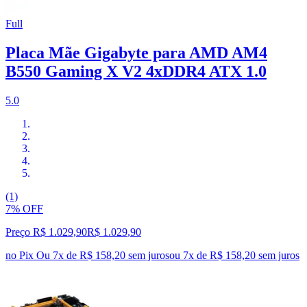
Full
Placa Mãe Gigabyte para AMD AM4
B550 Gaming X V2 4xDDR4 ATX 1.0
5.0
(1)
7% OFF
Preço R$ 1.029,90
R$
1.029
,
90
no Pix
Ou 7x de R$ 158,20 sem juros
ou
7
x de
R$ 158,20
sem juros