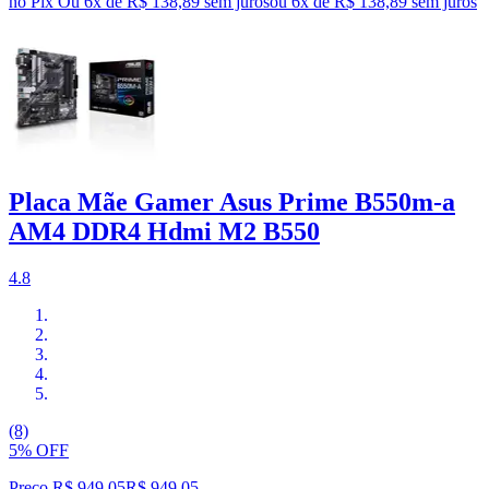
no Pix
Ou 6x de R$ 138,89 sem juros
ou
6
x de
R$ 138,89
sem juros
Placa Mãe Gamer Asus Prime B550m-a
AM4 DDR4 Hdmi M2 B550
4.8
(8)
5% OFF
Preço R$ 949,05
R$
949
,
05