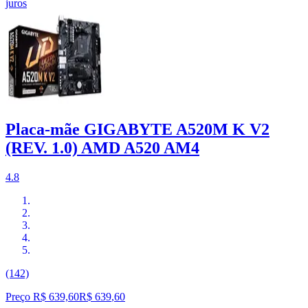
juros
Placa-mãe GIGABYTE A520M K V2
(REV. 1.0) AMD A520 AM4
4.8
(142)
Preço R$ 639,60
R$
639
,
60