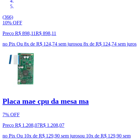
(366)
10% OFF
Preço R$ 898,11
R$
898
,
11
no Pix
Ou 8x de R$ 124,74 sem juros
ou
8
x de
R$ 124,74
sem juros
Placa mae cpu da mesa ma
7% OFF
Preço R$ 1.208,07
R$
1.208
,
07
no Pix
Ou 10x de R$ 129,90 sem juros
ou
10
x de
R$ 129,90
sem