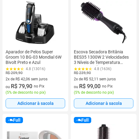
Aparador de Pelos Super
Escova Secadora Britânia
Groom 10 BG-03 Mondial 6W
BES35 1300W 2 Velocidades
Bivolt Preto e Azul
3 Níveis de Temperatura
Tourmaline Íon
4.8 (13016)
4.8 (1636)
R$ 209,90
R$ 239,90
2x de R$ 42,06 sem juros
2x de R$ 52,11 sem juros
2 vez de R$ 42,06 sem juros
R$ 79,90
2 vez de R$ 52,11 sem juros
R$ 99,00
no Pix
no Pix
ou
ou
(
5% de desconto no pix
)
(
5% de desconto no pix
)
Adicionar à sacola
Adicionar à sacola
Full
Full