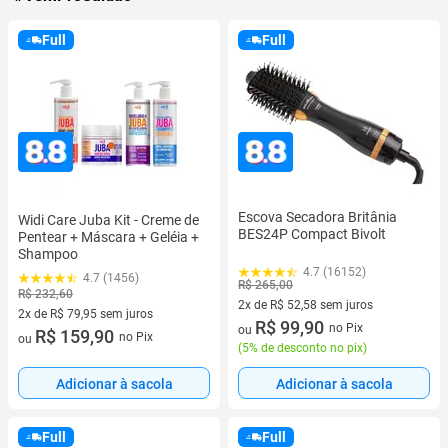
Full
Full
Escova Secadora Britânia
Widi Care Juba Kit - Creme de
BES24P Compact Bivolt
Pentear + Máscara + Geléia +
Shampoo
4.7 (16152)
4.7 (1456)
R$ 265,00
R$ 232,60
2x de R$ 52,58 sem juros
2x de R$ 79,95 sem juros
2 vez de R$ 52,58 sem juros
R$ 99,90
no Pix
ou
2 vez de R$ 79,95 sem juros
R$ 159,90
no Pix
ou
(
5% de desconto no pix
)
Adicionar à sacola
Adicionar à sacola
Full
Full