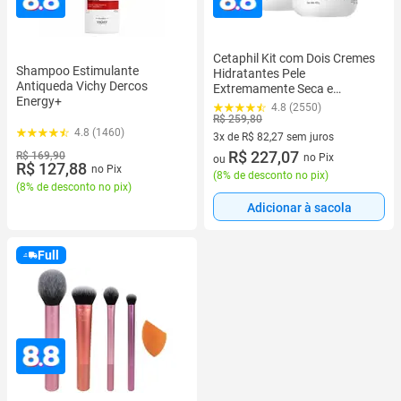
Cetaphil Kit com Dois Cremes
Shampoo Estimulante
Hidratantes Pele
Antiqueda Vichy Dercos
Extremamente Seca e
Energy+
Sensível
4.8 (2550)
R$ 259,80
4.8 (1460)
3x de R$ 82,27 sem juros
3 vez de R$ 82,27 sem juros
R$ 227,07
R$ 169,90
no Pix
ou
R$ 127,88
no Pix
(
8% de desconto no pix
)
(
8% de desconto no pix
)
Adicionar à sacola
Full