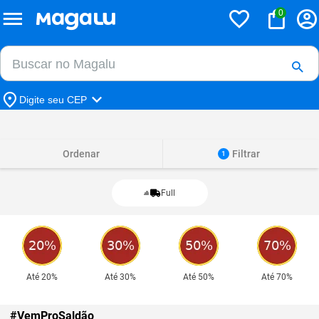
0
Buscar no Magalu
Buscar
Digite seu CEP
Ordenar
Filtrar
1
Full
Até 20%
Até 30%
Até 50%
Até 70%
#VemProSaldão