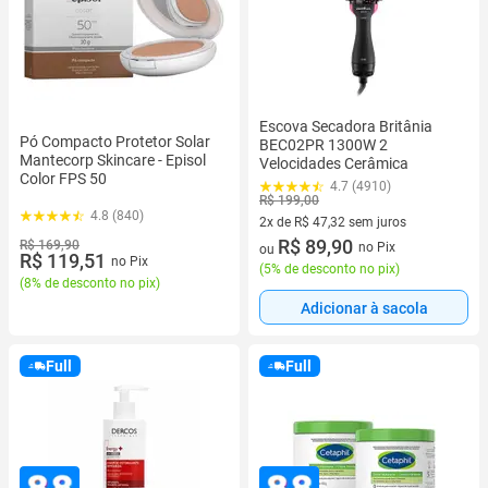
Escova Secadora Britânia
Pó Compacto Protetor Solar
BEC02PR 1300W 2
Mantecorp Skincare - Episol
Velocidades Cerâmica
Color FPS 50
4.7 (4910)
R$ 199,00
4.8 (840)
2x de R$ 47,32 sem juros
2 vez de R$ 47,32 sem juros
R$ 89,90
R$ 169,90
no Pix
ou
R$ 119,51
no Pix
(
5% de desconto no pix
)
(
8% de desconto no pix
)
Adicionar à sacola
Full
Full