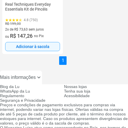
Real Techniques Everyday
Essentials Kit de Pincéis
4.8 (750)
R$ 199,00
2x de R$ 73,63 sem juros
2 vez de R$ 73,63 sem juros
R$ 147,26
no Pix
ou
Adicionar à sacola
1
Mais informações
Blog da Lu
Nossas lojas
WhatsApp da Lu
Tenha sua loja
Regulamento
Acessibilidade
Segurança e Privacidade
Preços e condições de pagamento exclusivos para compras via
internet, podendo variar nas lojas físicas. Ofertas válidas na compra
de até 5 peças de cada produto por cliente, até o término dos nossos
estoques para internet. Caso os produtos apresentem divergências de
valores, o preço válido é o da sacola de compras.
O Magazine Luiza atua como correspondente no País, nos termos da