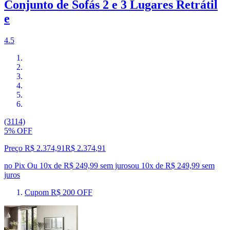
Conjunto de Sofás 2 e 3 Lugares Retrátil
e
4.5
(3114)
5% OFF
Preço R$ 2.374,91
R$
2.374
,
91
no Pix
Ou 10x de R$ 249,99 sem juros
ou
10
x de
R$ 249,99
sem
juros
Cupom R$ 200 OFF