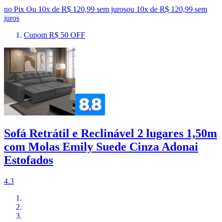
no Pix
Ou 10x de R$ 120,99 sem juros
ou
10
x de
R$ 120,99
sem
juros
Cupom R$ 50 OFF
Sofá Retrátil e Reclinável 2 lugares 1,50m
com Molas Emily Suede Cinza Adonai
Estofados
4.3