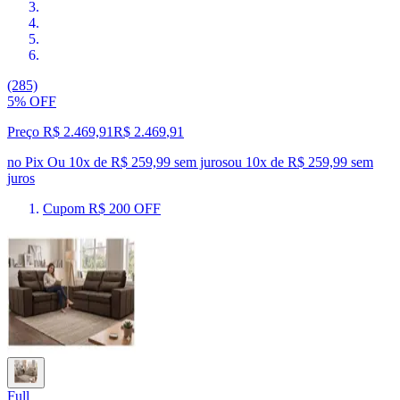
(285)
5% OFF
Preço R$ 2.469,91
R$
2.469
,
91
no Pix
Ou 10x de R$ 259,99 sem juros
ou
10
x de
R$ 259,99
sem
juros
Cupom R$ 200 OFF
Full