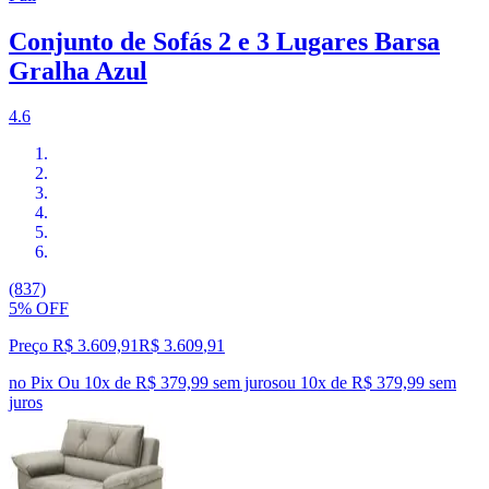
Conjunto de Sofás 2 e 3 Lugares Barsa
Gralha Azul
4.6
(837)
5% OFF
Preço R$ 3.609,91
R$
3.609
,
91
no Pix
Ou 10x de R$ 379,99 sem juros
ou
10
x de
R$ 379,99
sem
juros