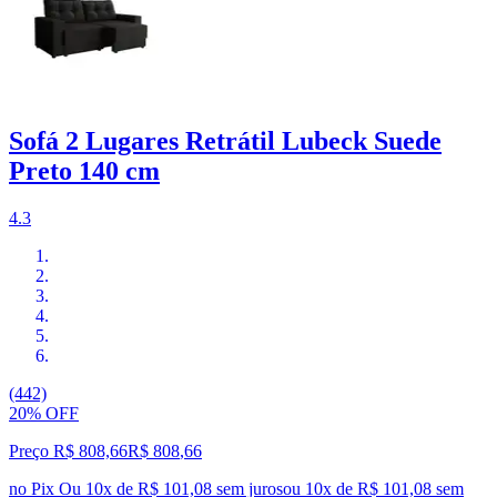
Sofá 2 Lugares Retrátil Lubeck Suede
Preto 140 cm
4.3
(442)
20% OFF
Preço R$ 808,66
R$
808
,
66
no Pix
Ou 10x de R$ 101,08 sem juros
ou
10
x de
R$ 101,08
sem