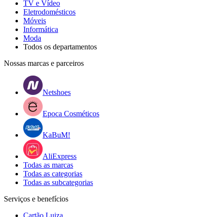
TV e Vídeo
Eletrodomésticos
Móveis
Informática
Moda
Todos os departamentos
Nossas marcas e parceiros
Netshoes
Epoca Cosméticos
KaBuM!
AliExpress
Todas as marcas
Todas as categorias
Todas as subcategorias
Serviços e benefícios
Cartão Luiza