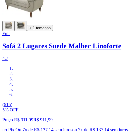
+ 1 tamanho
Full
Sofá 2 Lugares Suede Malbec Linoforte
4.7
(615)
5% OFF
Preço R$ 911,99
R$
911
,
99
no Pix
Ou 7x de R$ 137,14 sem juros
ou
7
x de
R$ 137,14
sem juros