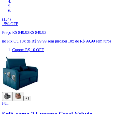
(134)
15% OFF
Preço R$ 849,92
R$
849
,
92
no Pix
Ou 10x de R$ 99,99 sem juros
ou
10
x de
R$ 99,99
sem juros
Cupom R$ 10 OFF
+1
Full