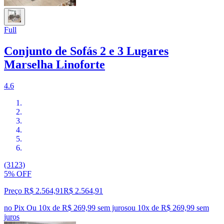
Full
Conjunto de Sofás 2 e 3 Lugares
Marselha Linoforte
4.6
(3123)
5% OFF
Preço R$ 2.564,91
R$
2.564
,
91
no Pix
Ou 10x de R$ 269,99 sem juros
ou
10
x de
R$ 269,99
sem
juros