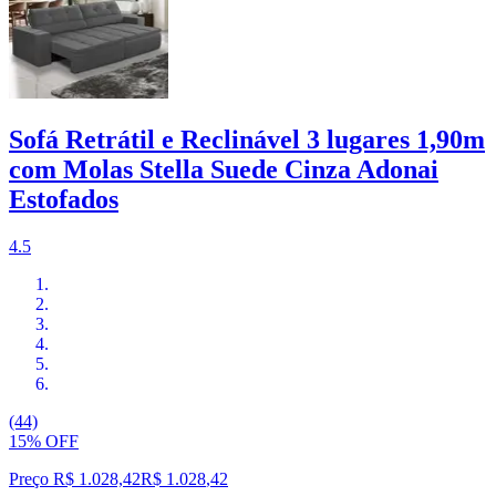
Sofá Retrátil e Reclinável 3 lugares 1,90m
com Molas Stella Suede Cinza Adonai
Estofados
4.5
(44)
15% OFF
Preço R$ 1.028,42
R$
1.028
,
42