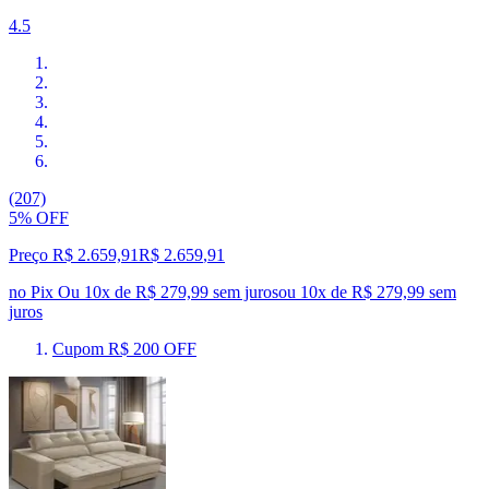
4.5
(207)
5% OFF
Preço R$ 2.659,91
R$
2.659
,
91
no Pix
Ou 10x de R$ 279,99 sem juros
ou
10
x de
R$ 279,99
sem
juros
Cupom R$ 200 OFF