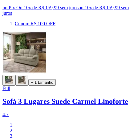
no Pix
Ou 10x de R$ 159,99 sem juros
ou
10
x de
R$ 159,99
sem
juros
Cupom R$ 100 OFF
+ 1 tamanho
Full
Sofá 3 Lugares Suede Carmel Linoforte
4.7