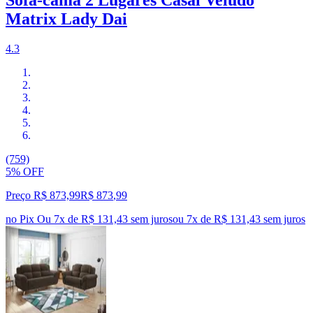
Sofá-cama 2 Lugares Casal Veludo
Matrix Lady Dai
4.3
(759)
5% OFF
Preço R$ 873,99
R$
873
,
99
no Pix
Ou 7x de R$ 131,43 sem juros
ou
7
x de
R$ 131,43
sem juros