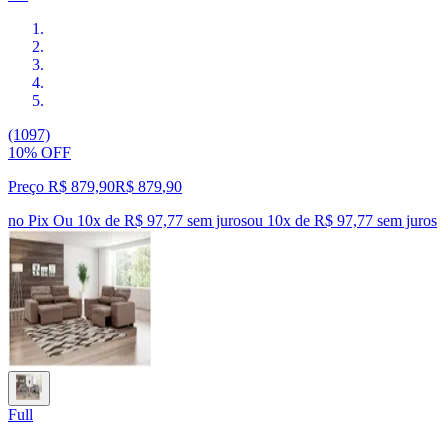
(1097)
10% OFF
Preço R$ 879,90
R$
879
,
90
no Pix
Ou 10x de R$ 97,77 sem juros
ou
10
x de
R$ 97,77
sem juros
Full