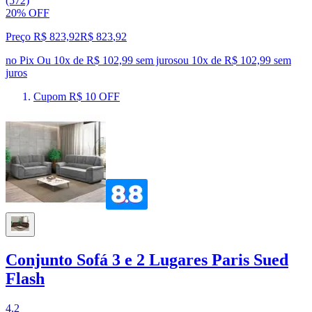
(572)
20% OFF
Preço R$ 823,92
R$
823
,
92
no Pix
Ou 10x de R$ 102,99 sem juros
ou
10
x de
R$ 102,99
sem
juros
Cupom R$ 10 OFF
Conjunto Sofá 3 e 2 Lugares Paris Sued
Flash
4.2