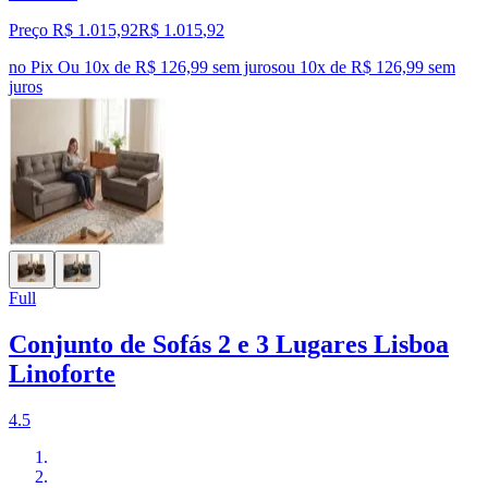
Preço R$ 1.015,92
R$
1.015
,
92
no Pix
Ou 10x de R$ 126,99 sem juros
ou
10
x de
R$ 126,99
sem
juros
Full
Conjunto de Sofás 2 e 3 Lugares Lisboa
Linoforte
4.5