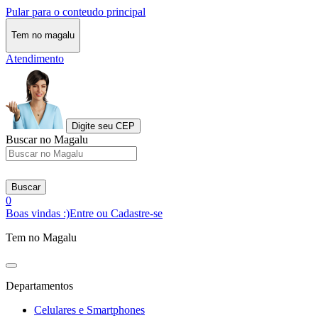
Pular para o conteudo principal
Tem no magalu
Atendimento
Digite seu CEP
Buscar no Magalu
Buscar
0
Boas vindas :)
Entre ou Cadastre-se
Tem no Magalu
Departamentos
Celulares e Smartphones