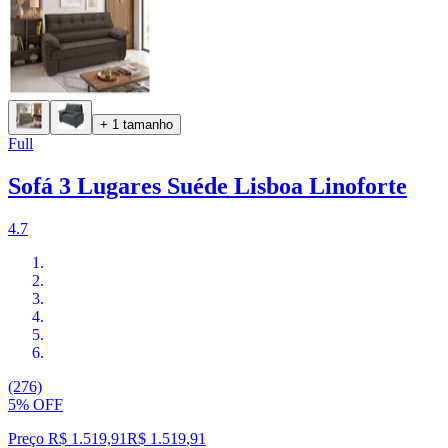
+ 1 tamanho
Full
Sofá 3 Lugares Suéde Lisboa Linoforte
4.7
(276)
5% OFF
Preço R$ 1.519,91
R$
1.519
,
91