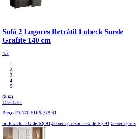
Sofá 2 Lugares Retrátil Lubeck Suede
Grafite 140 cm
4.2
(804)
15% OFF
Preço R$ 778,61
R$
778
,
61
no Pix
Ou 10x de R$ 91,60 sem juros
ou
10
x de
R$ 91,60
sem juros