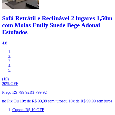
Sofá Retrátil e Reclinável 2 lugares 1,50m
com Molas Emily Suede Bege Adonai
Estofados
4.8
(10)
20% OFF
Preço R$ 799,92
R$
799
,
92
no Pix
Ou 10x de R$ 99,99 sem juros
ou
10
x de
R$ 99,99
sem juros
Cupom R$ 10 OFF