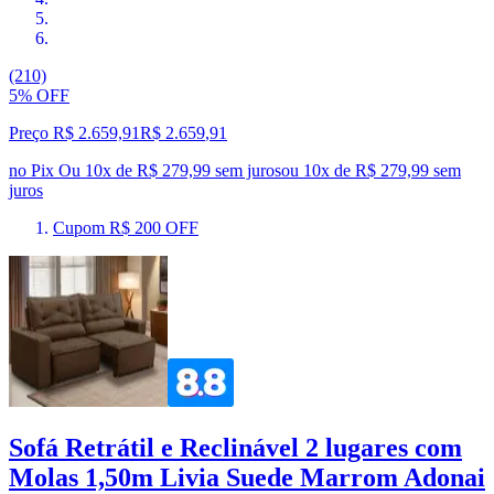
(210)
5% OFF
Preço R$ 2.659,91
R$
2.659
,
91
no Pix
Ou 10x de R$ 279,99 sem juros
ou
10
x de
R$ 279,99
sem
juros
Cupom R$ 200 OFF
Sofá Retrátil e Reclinável 2 lugares com
Molas 1,50m Livia Suede Marrom Adonai