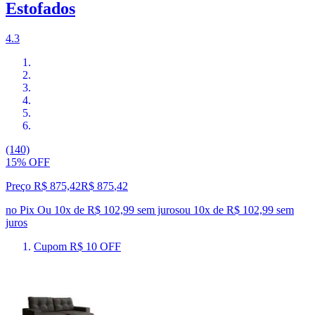
Estofados
4.3
(140)
15% OFF
Preço R$ 875,42
R$
875
,
42
no Pix
Ou 10x de R$ 102,99 sem juros
ou
10
x de
R$ 102,99
sem
juros
Cupom R$ 10 OFF