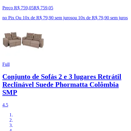
Preço R$ 759,05
R$
759
,
05
no Pix
Ou 10x de R$ 79,90 sem juros
ou
10
x de
R$ 79,90
sem juros
Full
Conjunto de Sofás 2 e 3 lugares Retrátil
Reclinável Suede Phormatta Colômbia
SMP
4.5