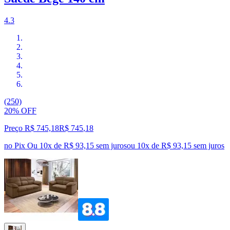
4.3
(250)
20% OFF
Preço R$ 745,18
R$
745
,
18
no Pix
Ou 10x de R$ 93,15 sem juros
ou
10
x de
R$ 93,15
sem juros