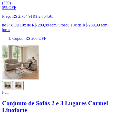
(339)
5% OFF
Preço R$ 2.754,91
R$
2.754
,
91
no Pix
Ou 10x de R$ 289,99 sem juros
ou
10
x de
R$ 289,99
sem
juros
Cupom R$ 200 OFF
Full
Conjunto de Sofás 2 e 3 Lugares Carmel
Linoforte