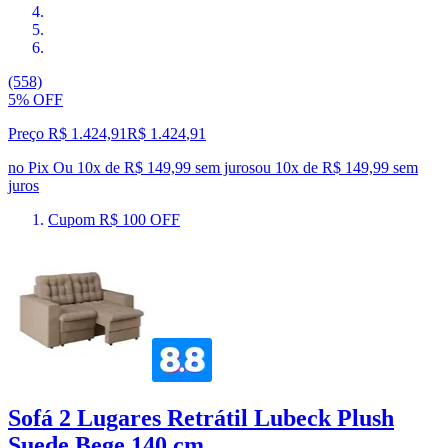
(558)
5% OFF
Preço R$ 1.424,91
R$
1.424
,
91
no Pix
Ou 10x de R$ 149,99 sem juros
ou
10
x de
R$ 149,99
sem
juros
Cupom R$ 100 OFF
Sofá 2 Lugares Retrátil Lubeck Plush
Suede Bege 140 cm