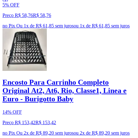
5% OFF
Preço R$ 58,76
R$
58
,
76
no Pix
Ou 1x de R$ 61,85 sem juros
ou
1
x de
R$ 61,85
sem juros
Encosto Para Carrinho Completo
Original At2, At6, Rio, Classe1, Linea e
Euro - Burigotto Baby
14% OFF
Preço R$ 153,42
R$
153
,
42
no Pix
Ou 2x de R$ 89,20 sem juros
ou
2
x de
R$ 89,20
sem juros