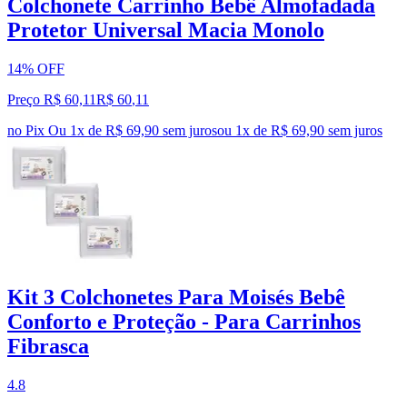
Colchonete Carrinho Bebê Almofadada
Protetor Universal Macia Monolo
14% OFF
Preço R$ 60,11
R$
60
,
11
no Pix
Ou 1x de R$ 69,90 sem juros
ou
1
x de
R$ 69,90
sem juros
Kit 3 Colchonetes Para Moisés Bebê
Conforto e Proteção - Para Carrinhos
Fibrasca
4.8