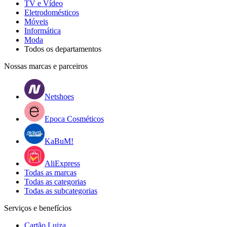
TV e Vídeo
Eletrodomésticos
Móveis
Informática
Moda
Todos os departamentos
Nossas marcas e parceiros
Netshoes
Epoca Cosméticos
KaBuM!
AliExpress
Todas as marcas
Todas as categorias
Todas as subcategorias
Serviços e benefícios
Cartão Luiza