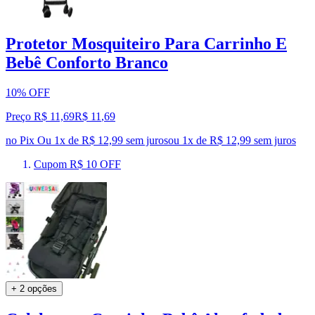
Protetor Mosquiteiro Para Carrinho E
Bebê Conforto Branco
10% OFF
Preço R$ 11,69
R$
11
,
69
no Pix
Ou 1x de R$ 12,99 sem juros
ou
1
x de
R$ 12,99
sem juros
Cupom R$ 10 OFF
+ 2 opções