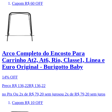
Cupom R$ 60 OFF
Arco Completo do Encosto Para
Carrinho At2, At6, Rio, Classe1, Linea e
Euro Original - Burigotto Baby
14% OFF
Preço R$ 136,22
R$
136
,
22
no Pix
Ou 2x de R$ 79,20 sem juros
ou
2
x de
R$ 79,20
sem juros
Cupom R$ 10 OFF