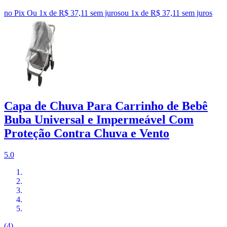
no Pix
Ou 1x de R$ 37,11 sem juros
ou
1
x de
R$ 37,11
sem juros
Capa de Chuva Para Carrinho de Bebê
Buba Universal e Impermeável Com
Proteção Contra Chuva e Vento
5.0
(4)