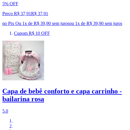
5% OFF
Preço R$ 37,91
R$
37
,
91
no Pix
Ou 1x de R$ 39,90 sem juros
ou
1
x de
R$ 39,90
sem juros
Cupom R$ 10 OFF
Capa de bebê conforto e capa carrinho -
bailarina rosa
5.0