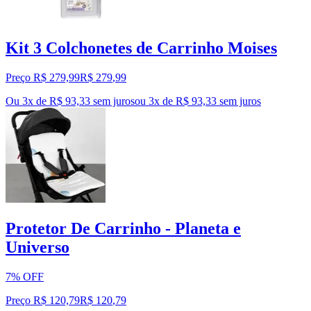
Kit 3 Colchonetes de Carrinho Moises
Preço R$ 279,99
R$
279
,
99
Ou 3x de R$ 93,33 sem juros
ou
3
x de
R$ 93,33
sem juros
Protetor De Carrinho - Planeta e
Universo
7% OFF
Preço R$ 120,79
R$
120
,
79