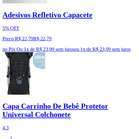
Adesivos Refletivo Capacete
5% OFF
Preço R$ 22,79
R$
22
,
79
no Pix
Ou 1x de R$ 23,99 sem juros
ou
1
x de
R$ 23,99
sem juros
Capa Carrinho De Bebê Protetor
Universal Colchonete
4.3