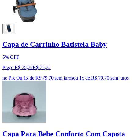
Capa de Carrinho Batistela Baby
5% OFF
Preço R$ 75,72
R$
75
,
72
no Pix
Ou 1x de R$ 79,70 sem juros
ou
1
x de
R$ 79,70
sem juros
Capa Para Bebe Conforto Com Capota