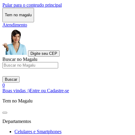
Pular para o conteudo principal
Tem no magalu
Atendimento
Digite seu CEP
Buscar no Magalu
Buscar
0
Boas vindas :)
Entre ou Cadastre-se
Tem no Magalu
Departamentos
Celulares e Smartphones