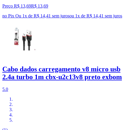
Preço R$ 13,69
R$
13
,
69
no Pix
Ou 1x de R$ 14,41 sem juros
ou
1
x de
R$ 14,41
sem juros
Cabo dados carregamento v8 micro usb
2.4a turbo 1m cbx-u2c13v8 preto exbom
5.0
(1)