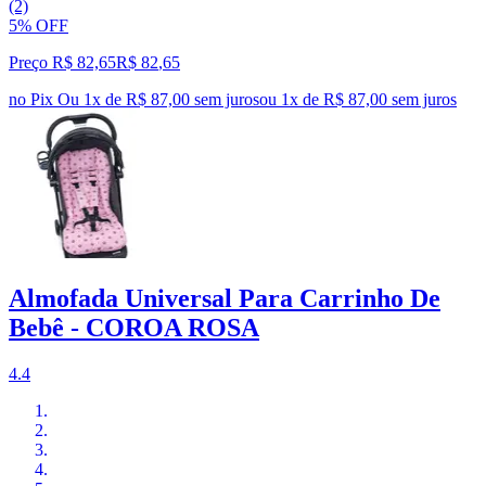
(2)
5% OFF
Preço R$ 82,65
R$
82
,
65
no Pix
Ou 1x de R$ 87,00 sem juros
ou
1
x de
R$ 87,00
sem juros
Almofada Universal Para Carrinho De
Bebê - COROA ROSA
4.4