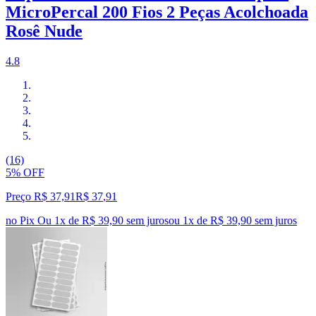
MicroPercal 200 Fios 2 Peças Acolchoada
Rosê Nude
4.8
(16)
5% OFF
Preço R$ 37,91
R$
37
,
91
no Pix
Ou 1x de R$ 39,90 sem juros
ou
1
x de
R$ 39,90
sem juros