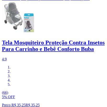
Tela Mosquiteiro Proteção Contra Insetos
Para Carrinho e Bebê Conforto Buba
4.9
(66)
5% OFF
Preço R$ 35,25
R$
35
,
25