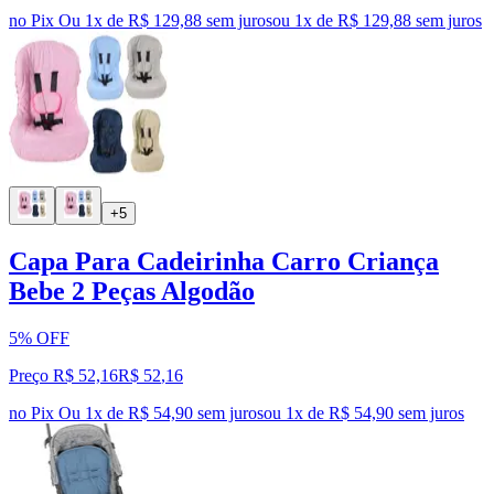
no Pix
Ou 1x de R$ 129,88 sem juros
ou
1
x de
R$ 129,88
sem juros
+5
Capa Para Cadeirinha Carro Criança
Bebe 2 Peças Algodão
5% OFF
Preço R$ 52,16
R$
52
,
16
no Pix
Ou 1x de R$ 54,90 sem juros
ou
1
x de
R$ 54,90
sem juros