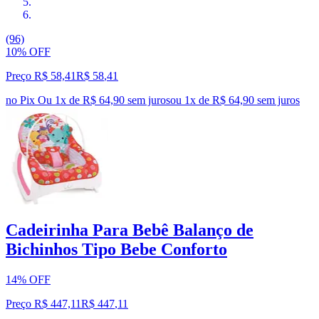
(96)
10% OFF
Preço R$ 58,41
R$
58
,
41
no Pix
Ou 1x de R$ 64,90 sem juros
ou
1
x de
R$ 64,90
sem juros
Cadeirinha Para Bebê Balanço de
Bichinhos Tipo Bebe Conforto
14% OFF
Preço R$ 447,11
R$
447
,
11