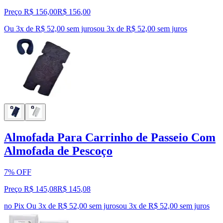
Preço R$ 156,00
R$
156
,
00
Ou 3x de R$ 52,00 sem juros
ou
3
x de
R$ 52,00
sem juros
Almofada Para Carrinho de Passeio Com
Almofada de Pescoço
7% OFF
Preço R$ 145,08
R$
145
,
08
no Pix
Ou 3x de R$ 52,00 sem juros
ou
3
x de
R$ 52,00
sem juros