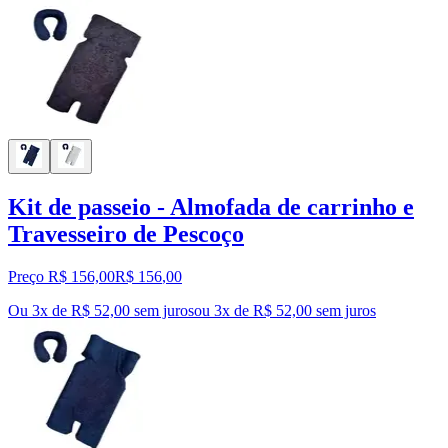
Kit de passeio - Almofada de carrinho e
Travesseiro de Pescoço
Preço R$ 156,00
R$
156
,
00
Ou 3x de R$ 52,00 sem juros
ou
3
x de
R$ 52,00
sem juros