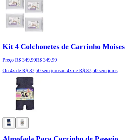
Kit 4 Colchonetes de Carrinho Moises
Preço R$ 349,99
R$
349
,
99
Ou 4x de R$ 87,50 sem juros
ou
4
x de
R$ 87,50
sem juros
Almofada Para Carrinho de Passeio