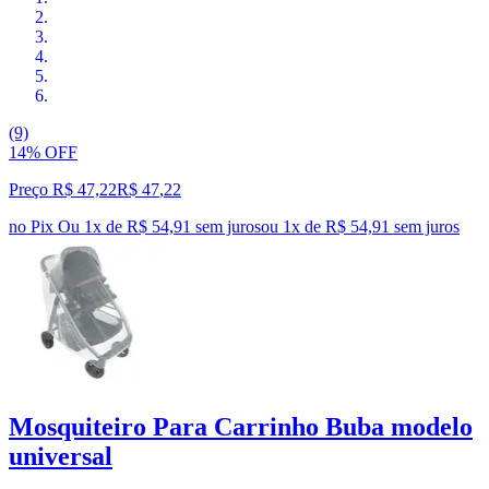
(9)
14% OFF
Preço R$ 47,22
R$
47
,
22
no Pix
Ou 1x de R$ 54,91 sem juros
ou
1
x de
R$ 54,91
sem juros
Mosquiteiro Para Carrinho Buba modelo
universal