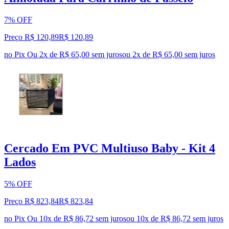
7% OFF
Preço R$ 120,89
R$
120
,
89
no Pix
Ou 2x de R$ 65,00 sem juros
ou
2
x de
R$ 65,00
sem juros
Cercado Em PVC Multiuso Baby - Kit 4
Lados
5% OFF
Preço R$ 823,84
R$
823
,
84
no Pix
Ou 10x de R$ 86,72 sem juros
ou
10
x de
R$ 86,72
sem juros