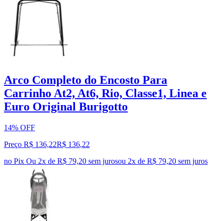
Arco Completo do Encosto Para
Carrinho At2, At6, Rio, Classe1, Linea e
Euro Original Burigotto
14% OFF
Preço R$ 136,22
R$
136
,
22
no Pix
Ou 2x de R$ 79,20 sem juros
ou
2
x de
R$ 79,20
sem juros