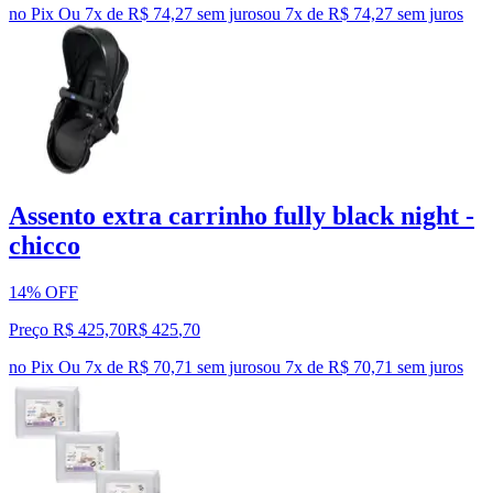
no Pix
Ou 7x de R$ 74,27 sem juros
ou
7
x de
R$ 74,27
sem juros
Assento extra carrinho fully black night -
chicco
14% OFF
Preço R$ 425,70
R$
425
,
70
no Pix
Ou 7x de R$ 70,71 sem juros
ou
7
x de
R$ 70,71
sem juros