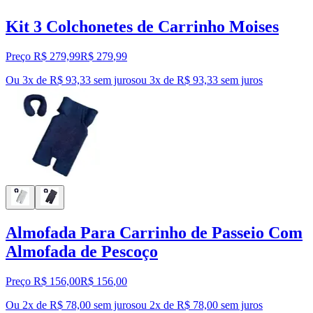
Kit 3 Colchonetes de Carrinho Moises
Preço R$ 279,99
R$
279
,
99
Ou 3x de R$ 93,33 sem juros
ou
3
x de
R$ 93,33
sem juros
Almofada Para Carrinho de Passeio Com
Almofada de Pescoço
Preço R$ 156,00
R$
156
,
00
Ou 2x de R$ 78,00 sem juros
ou
2
x de
R$ 78,00
sem juros