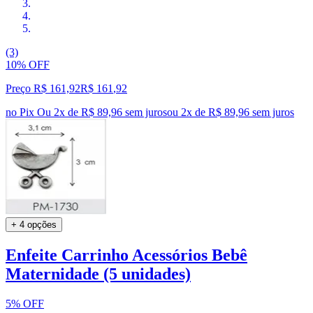
(3)
10% OFF
Preço R$ 161,92
R$
161
,
92
no Pix
Ou 2x de R$ 89,96 sem juros
ou
2
x de
R$ 89,96
sem juros
+ 4 opções
Enfeite Carrinho Acessórios Bebê
Maternidade (5 unidades)
5% OFF