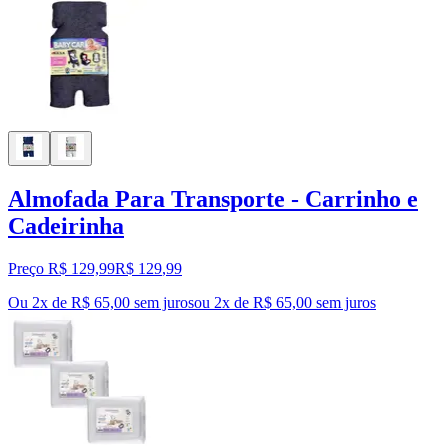
Almofada Para Transporte - Carrinho e
Cadeirinha
Preço R$ 129,99
R$
129
,
99
Ou 2x de R$ 65,00 sem juros
ou
2
x de
R$ 65,00
sem juros